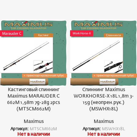
Кастинговый спиннинг
Спиннинг Maximus
Maximus MARAUDER С
WORKHORSE-X 18L 1,8m 3-
662M 1,98m 7g-28g 2pcs
15g (неопрен.рук.)
(MTSCM662M)
(MSWHX18L)
Maximus
Maximus
Артикул:
MTSCM662M
Артикул:
MSWHX18L
Нет в наличии
Нет в наличии