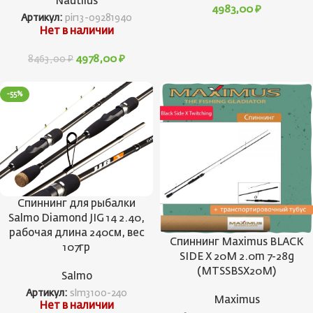
Nautilus
4983,00
₽
Артикул:
pir13-09281940
Нет в наличии
4978,00
₽
8463,00
₽
-55%
Спиннинг для рыбалки
Salmo Diamond JIG 14 2.40,
рабочая длина 240см, вес
Спиннинг Maximus BLACK
107гр
SIDE X 20M 2.0m 7-28g
(MTSSBSX20M)
Salmo
Артикул:
slm3100-240
Maximus
Нет в наличии