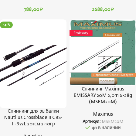
788,00
₽
2688,00
₽
-41%
Спиннинг Maximus
EMISSARY 20M 2,0m 6-28g
(MSEM20M)
Спиннинг для рыбалки
Maximus
Nautilus Crossblade II CBS-
Артикул:
MSEM20M
II-672L 201см 2-10гр
40 в наличии