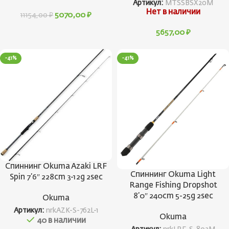
Артикул:
MTSSBSX20M
Нет в наличии
5070,00
₽
11154,00
₽
5657,00
₽
-41%
-41%
Спиннинг Okuma Azaki LRF
Спиннинг Okuma Light
Spin 7’6″ 228cm 3-12g 2sec
Range Fishing Dropshot
8’0″ 240cm 5-25g 2sec
Okuma
Артикул:
nrkAZK-S-762L-1
Okuma
40 в наличии