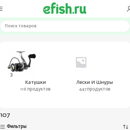
Главная
Товар Вес удилища
107
Катушки
Лески И Шнуры
116 продуктов
447 продуктов
107
Фильтры