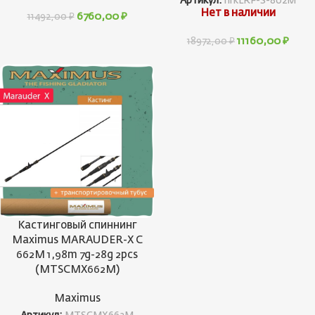
Артикул:
nrkLRF-S-802M
Нет в наличии
6760,00
₽
11492,00
₽
11160,00
₽
18972,00
₽
Кастинговый спиннинг
Maximus MARAUDER-X С
662M 1,98m 7g-28g 2pcs
(MTSCMX662M)
Maximus