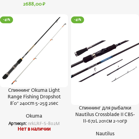
2688,00
₽
-41%
-41%
Спиннинг Okuma Light
Range Fishing Dropshot
8’0″ 240cm 5-25g 2sec
Спиннинг для рыбалки
Nautilus Crossblade II CBS-
Okuma
II-672L 201см 2-10гр
Артикул:
nrkLRF-S-802M
Нет в наличии
Nautilus