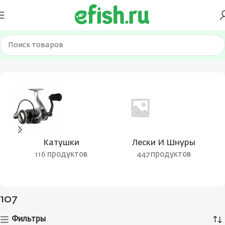
Главная
Товар Вес удилища
107
Катушки
Лески И Шнуры
116 продуктов
447 продуктов
107
Фильтры