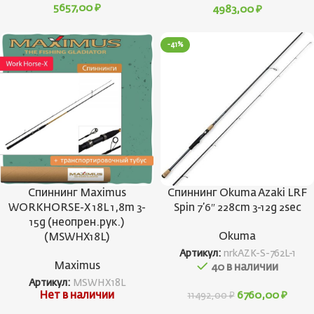
5657,00
₽
4983,00
₽
-41%
Спиннинг Maximus
Спиннинг Okuma Azaki LRF
WORKHORSE-X 18L 1,8m 3-
Spin 7’6″ 228cm 3-12g 2sec
15g (неопрен.рук.)
Okuma
(MSWHX18L)
Артикул:
nrkAZK-S-762L-1
Maximus
40 в наличии
Артикул:
MSWHX18L
Нет в наличии
6760,00
₽
11492,00
₽