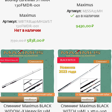
воблер LureMax STINKA
Maximus
130FMDR-001
Артикул:
MJSSA23MH
Maximus
40 в наличии
Артикул:
MBTRB240MHLWST
9430,00
₽
130FMDR-001
Нет в наличии
5838,00
₽
7590,00
₽
Спиннинг Maximus BLACK
Спиннинг Maximus BLACK
WIDOW -X Heavy Jig 23M
WITCH 23ML 2,3m 5-20g