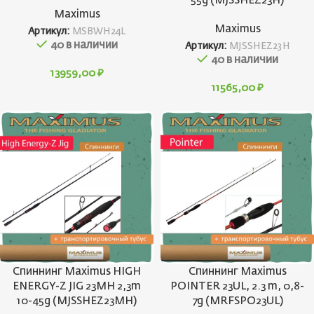
55g (MJSSHEZ23H)
Maximus
Maximus
Артикул:
MSBWH24L
40 в наличии
Артикул:
MJSSHEZ23H
40 в наличии
13959,00
₽
11565,00
₽
Спиннинг Maximus HIGH
Спиннинг Maximus
ENERGY-Z JIG 23MH 2,3m
POINTER 23UL, 2.3 m, 0,8-
10-45g (MJSSHEZ23MH)
7g (MRFSPO23UL)