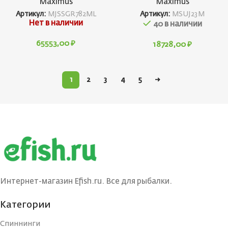
Maximus
Maximus
Артикул:
MJSSGR782ML
Артикул:
MSUJ23M
Нет в наличии
40 в наличии
65553,00
₽
18728,00
₽
1
2
3
4
5
→
Интернет-магазин Efish.ru. Все для рыбалки.
Категории
Спиннинги