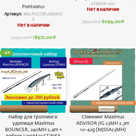
0FMDR-001
Pontoon21
Нет в наличии
Артикул:
MScPGCS812MMHS
F
6099,00
₽
7929,00
₽
Нет в наличии
18972,00
₽
32252,00
₽
-23%
Набор для троллинга:
Спиннинг Maximus
удилище Maximus
ADVISOR JIG 23MH 2,3m
BOUNCER, 240MH 2,4m +
10-42g (MJSSA23MH)