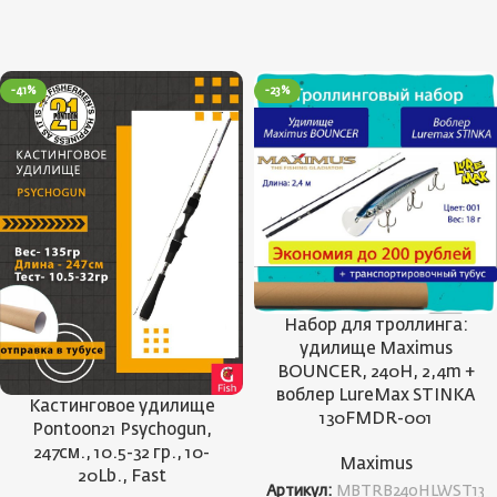
-41%
-23%
Набор для троллинга:
удилище Maximus
BOUNCER, 240H, 2,4m +
воблер LureMax STINKA
Кастинговое удилище
130FMDR-001
Pontoon21 Psychogun,
247см., 10.5-32 гр., 10-
Maximus
20Lb., Fast
Артикул:
MBTRB240HLWST13