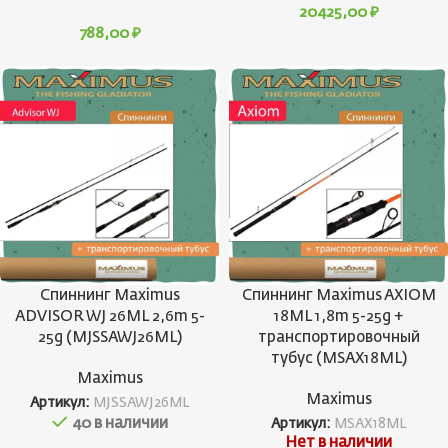
20425,00
₽
788,00
₽
Спиннинг Maximus
Спиннинг Maximus AXIOM
ADVISOR WJ 26ML 2,6m 5-
18ML 1,8m 5-25g +
25g (MJSSAWJ26ML)
транспортировочный
тубус (MSAX18ML)
Maximus
Maximus
Артикул:
MJSSAWJ26ML
40 в наличии
Артикул:
MSAX18ML
Нет в наличии