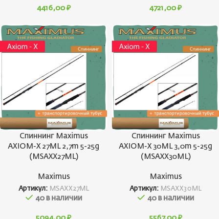
4416,00
₽
4721,00
₽
Спиннинг Maximus
Спиннинг Maximus
AXIOM-X 27ML 2,7m 5-25g
AXIOM-X 30ML 3,0m 5-25g
(MSAXX27ML)
(MSAXX30ML)
Maximus
Maximus
Артикул:
MSAXX27ML
Артикул:
MSAXX30ML
40 в наличии
40 в наличии
5094,00
₽
5567,00
₽