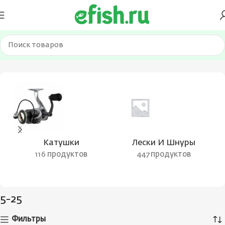
Главная
Товар Тест (гр.)
5-25
Катушки
Лески И Шнуры
116 продуктов
447 продуктов
5-25
Фильтры