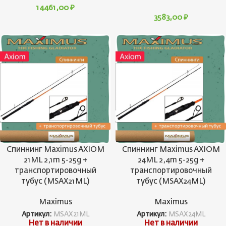
14461,00
₽
3583,00
₽
Спиннинг Maximus AXIOM
Спиннинг Maximus AXIOM
21ML 2,1m 5-25g +
24ML 2,4m 5-25g +
транспортировочный
транспортировочный
тубус (MSAX21ML)
тубус (MSAX24ML)
Maximus
Maximus
Артикул:
MSAX21ML
Артикул:
MSAX24ML
Нет в наличии
Нет в наличии