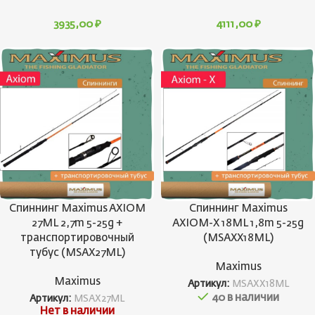
3935,00
₽
4111,00
₽
Спиннинг Maximus AXIOM
Спиннинг Maximus
27ML 2,7m 5-25g +
AXIOM-X 18ML 1,8m 5-25g
транспортировочный
(MSAXX18ML)
тубус (MSAX27ML)
Maximus
Maximus
Артикул:
MSAXX18ML
40 в наличии
Артикул:
MSAX27ML
Нет в наличии