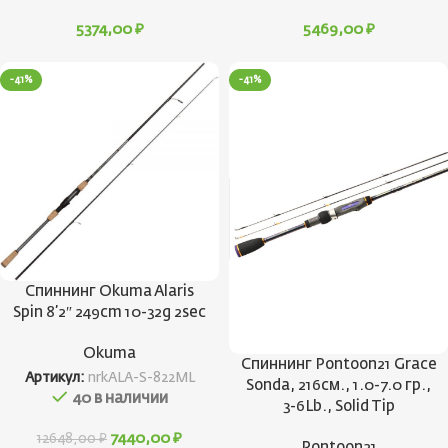
5374,00
₽
5469,00
₽
-41%
-41%
Спиннинг Okuma Alaris
Spin 8’2″ 249cm 10-32g 2sec
Okuma
Спиннинг Pontoon21 Grace
Артикул:
nrkALA-S-822ML
Sonda, 216см., 1.0-7.0 гр.,
40 в наличии
3-6Lb., Solid Tip
7440,00
₽
12648,00
₽
Pontoon21