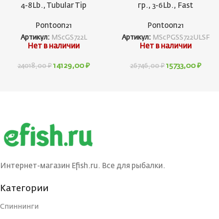
4-8Lb., Tubular Tip
гр., 3-6Lb., Fast
Pontoon21
Pontoon21
Артикул:
MScGS722L
Артикул:
MScPGSS722ULSF
Нет в наличии
Нет в наличии
14129,00
₽
15733,00
₽
24018,00
₽
26746,00
₽
Интернет-магазин Efish.ru. Все для рыбалки.
Категории
Спиннинги