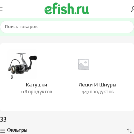
Главная
Товар Длина рукояти, см
33
Катушки
Лески И Шнуры
116 продуктов
447 продуктов
33
Фильтры