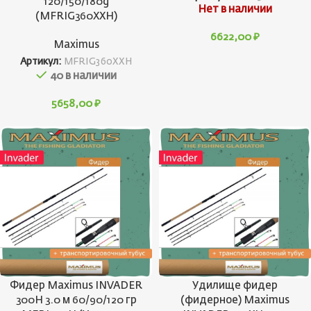
120/150/180g
Нет в наличии
(MFRIG360XXH)
6622,00
₽
Maximus
Артикул:
MFRIG360XXH
40 в наличии
5658,00
₽
Фидер Maximus INVADER
Удилище фидер
300H 3.0 м 60/90/120 гр
(фидерное) Maximus