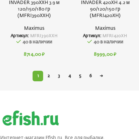
INVADER 390XXH 3.9 м
INVADER 420XH 4.2 м
120/150/180 гр
90/120/150 гр
(MFRI390XXH)
(MFRI420XH)
Maximus
Maximus
Артикул:
MFRI390XXH
Артикул:
MFRI420XH
40 в наличии
40 в наличии
8714,00
₽
8999,00
₽
1
2
3
4
5
6
→
Интернет-магазин Efish.ru. Все для рыбалки.