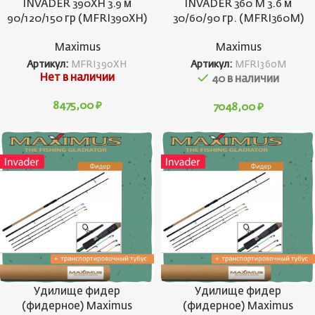
INVADER 390XH 3.9 м
INVADER 360 M 3.6 м
90/120/150 гр (MFRI390XH)
30/60/90 гр. (MFRI360M)
Maximus
Maximus
Артикул:
MFRI390XH
Артикул:
MFRI360M
Нет в наличии
40 в наличии
8475,00
₽
7048,00
₽
Удилище фидер
Удилище фидер
(фидерное) Maximus
(фидерное) Maximus