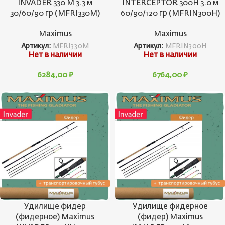
INVADER 330 M 3.3 м
INTERCEPTOR 300H 3.0 м
30/60/90 гр (MFRI330M)
60/90/120 гр (MFRIN300H)
Maximus
Maximus
Артикул:
MFRI330M
Артикул:
MFRIN300H
Нет в наличии
Нет в наличии
6284,00
₽
6764,00
₽
Удилище фидер
Удилище фидерное
(фидерное) Maximus
(фидер) Maximus