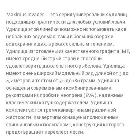
Maximus Invader — это серия универсальных удилищ,
подходящих практически для любых условий ловли.
Удилища этой линейки возможно использовать как в
небольших водоемах, так и в больших озерах и
водохранилищах, в реках с сильным течением.
Удилища изготовлены из качественного графита IMF,
имеют средне-быстрый строй и способны
удовлетворить даже опытного рыболова. Удилища
имеют очень широкий модельный ряд длиной от 3 до
4,2 метров и тестом от 30 до 180 грамм. Удилища
оснащены современными комбинированными
рукоятками из пробки и неопрена (EVA ), надежным
классическим катушкодержателем. Удилища
комплектуются тремя квивертипами различной
жесткости. Квивертипы оснащены полноценным
спиннинговым «тюльпаном», конструкция которого
предотвращает перехлест лески.