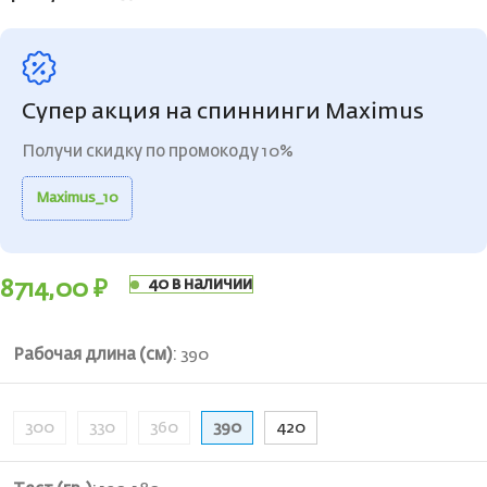
Супер акция на спиннинги Maximus
Получи скидку по промокоду 10%
Maximus_10
40 в наличии
8714,00
₽
Рабочая длина (см)
:
390
300
330
360
390
420