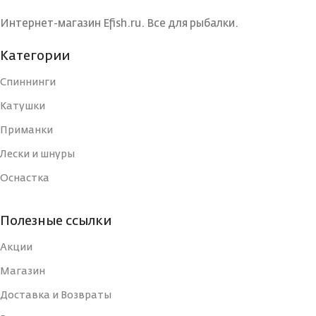
БРЕНД
БРЕНД
Maximus
Maxim
Интернет-магазин Efish.ru. Все для рыбалки.
Категории
КОЛИЧЕСТВО
КОЛИЧЕСТВО
1
ВЕРШИНОК
ВЕРШИНОК
Спиннинги
Катушки
МАТЕРИАЛ
МАТЕРИАЛ
Приманки
Графит
Граф
УДИЛИЩА
УДИЛИЩА
Лески и шнуры
Оснастка
КОЛИЧЕСТВО КОЛЕЦ
КОЛИЧЕСТВО КОЛЕЦ
7
Полезные ссылки
ДЛИНА РУКОЯТИ, СМ
ДЛИНА РУКОЯТИ, СМ
41
Акции
Магазин
КОЛИЧЕСТВО СЕКЦИЙ
КОЛИЧЕСТВО СЕКЦИЙ
2
Доставка и Возвраты