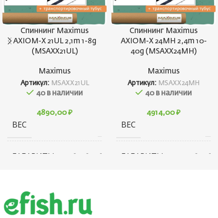
Спиннинг Maximus
Спиннинг Maximus
AXIOM-X 21UL 2,1m 1-8g
AXIOM-X 24MH 2,4m 10-
(MSAXX21UL)
40g (MSAXX24MH)
Maximus
Maximus
Артикул:
MSAXX21UL
Артикул:
MSAXX24MH
40 в наличии
40 в наличии
4890,00
₽
4914,00
₽
ВЕС
ВЕС
114 г
16
ГАБАРИТЫ
ГАБАРИТЫ
164 × 80 × 80 см
214 × 80 × 80
КОНСТРУКЦИЯ
КОНСТРУКЦИЯ
Штекерная
Штекерн
УДИЛИЩА
УДИЛИЩА