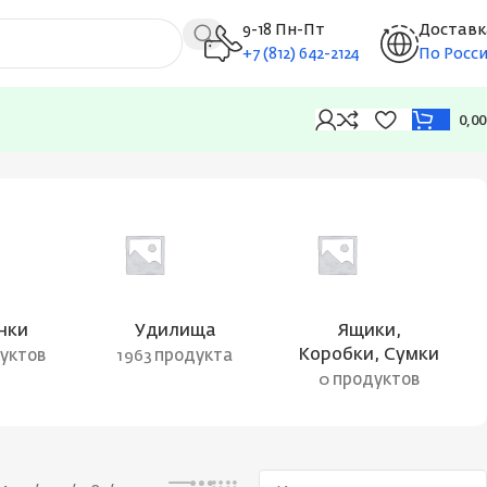
9-18 Пн-Пт
Доставк
+7 (812) 642-2124
По Росс
0,0
Отображение 1–12 из 17
нки
Удилища
Ящики,
Коробки, Сумки
дуктов
1963 продукта
0 продуктов