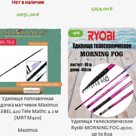
Нет в наличии
5254,00
₽
20151,00
₽
-41%
Удилище поплавочная
удочка матчевое Maximus
EBEL 420 Tele Mathc 4.2 м
(MRTM420)
Удилище телескопическое
Ryobi MORNING FOG 4500,
Maximus
up to 80g