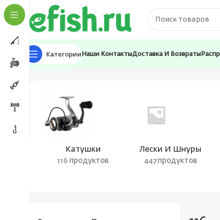
Категории
Наши Контакты
Доставка И Возвраты
Расп
Главная
Товар Длина в сложенном виде, см
116
Катушки
Лески И Шнуры
116 продуктов
447 продуктов