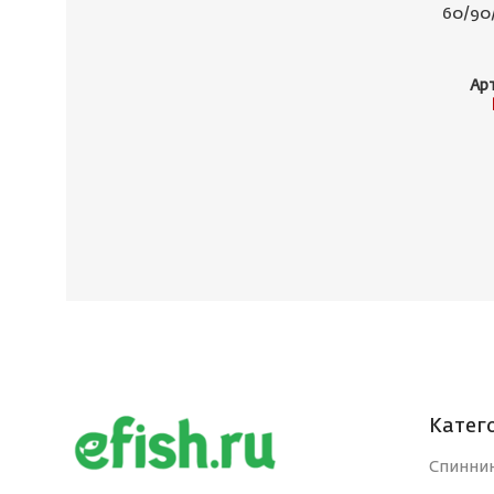
60/90
Ар
Катег
Спинни