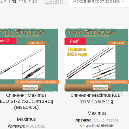
ь
9
12
18
24
Спиннинг Maximus
Спиннинг Maximus REEF
EGOIST-Z 762L 2.3m 2-10g
333M 3,3 м 7-35 g
(MSEZ762L)
Maximus
Maximus
Артикул:
MUCSR333M
40 в наличии
Артикул:
MSEZ762L