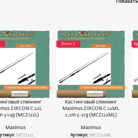
Показат
инговый спиннинг
Кастинговый спиннинг
mus ZIRCON C 22L
Maximus ZIRCON C 22ML
m 3-14g (MCZI22L)
2,2m 5-21g (MCZI22ML)
Maximus
Maximus
ртикул:
MCZI22L
Артикул:
MCZI22ML