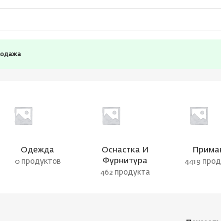
родажа
Одежда
Оснастка И
Прима
Фурнитура
0 продуктов
4419 про
462 продукта