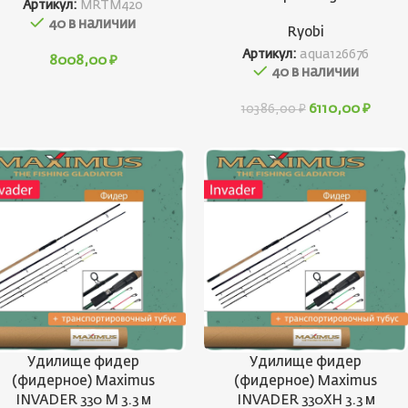
Артикул:
MRTM420
40 в наличии
Ryobi
Артикул:
aqua126676
8008,00
₽
40 в наличии
6110,00
₽
10386,00
₽
Удилище фидер
Удилище фидер
(фидерное) Maximus
(фидерное) Maximus
INVADER 330 M 3.3 м
INVADER 330XH 3.3 м