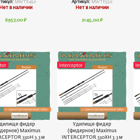
тикул:
MWTE450
Артикул:
MWTE550
Нет в наличии
Нет в наличии
6957,00
₽
2145,00
₽
дилище фидер
Удилище фидер
дерное) Maximus
(фидерное) Maximus
CEPTOR 330H 3.3 м
INTERCEPTOR 330XH 3.3 м