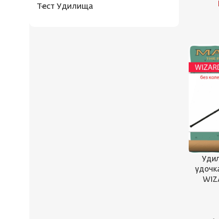
Тест Удилища
Уди
удочк
WIZ