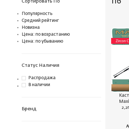
116
Сортировать По
Популярность
Средний рейтинг
Новизна
Цена: по возрастанию
Цена: по убыванию
Статус Наличия
Распродажа
В наличии
Каст
Maxi
2,2
Бренд
А