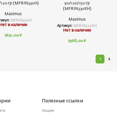
/120 гр (MFRIN330H)
90/120/150 гр
(MFRIN330XH)
Maximus
Maximus
тикул:
MFRIN330H
Нет в наличии
Артикул:
MFRIN330XH
Нет в наличии
7691,00
₽
7968,00
₽
1
2
ории
Полезные ссылки
нги
Акции