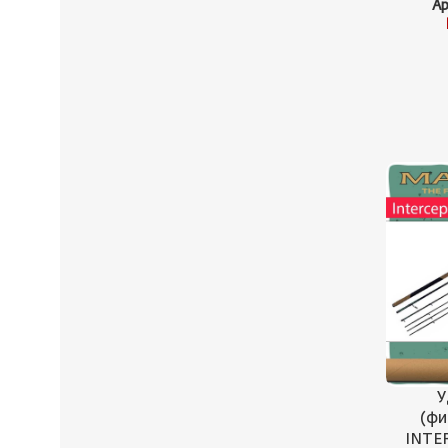
Ар
У
(фи
INTER