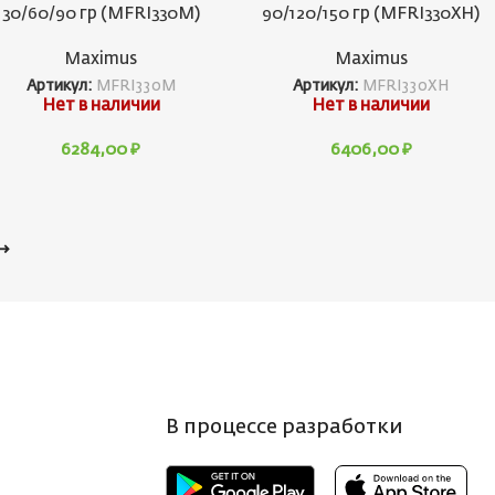
30/60/90 гр (MFRI330M)
90/120/150 гр (MFRI330XH)
Maximus
Maximus
Артикул:
MFRI330M
Артикул:
MFRI330XH
Нет в наличии
Нет в наличии
6284,00
₽
6406,00
₽
→
В процессе разработки