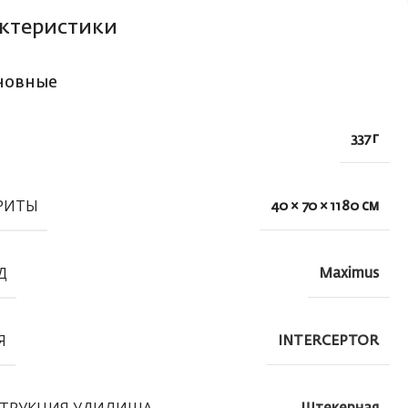
ктеристики
новные
337 г
РИТЫ
40 × 70 × 1180 см
Д
Maximus
Я
INTERCEPTOR