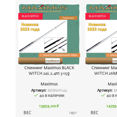
Спиннинг Maximus BLACK
Спиннинг Ma
WITCH 24L 2,4m 3-15g
WITCH 26M 
Maximus
Max
Артикул:
MSBWH24L
Артикул:
M
40 в наличии
40 в 
13959,00
₽
1473
ВЕС
ВЕС
149 г