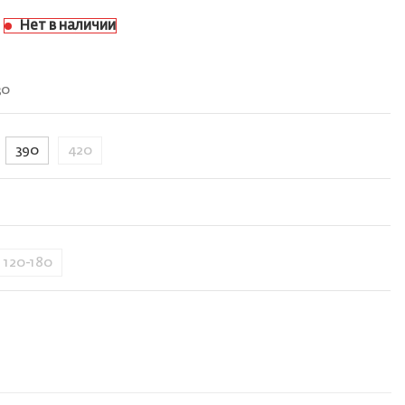
Нет в наличии
30
390
420
120-180