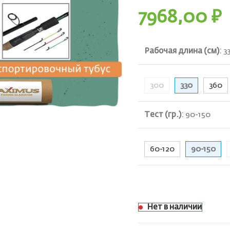
7968,00
₽
Рабочая длина (см)
:
3
300
330
360
ть
Тест (гр.)
:
90-150
60-120
90-150
Нет в наличии