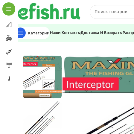
Категории
Наши Контакты
Доставка И Возвраты
Расп
Главная
Удилища
Фидерное
Удилище фидер (фи