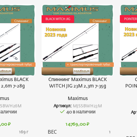
ximus BLACK
Спиннинг Maximus BLACK
2,6m 7-28g
WITCH JIG 23M 2,3m 7-35g
POIN
imus
Maximus
SBWH26M
Артикул:
MJSSBWH23M
наличии
40 в наличии
Ар
9,00
₽
14769,00
₽
ВЕС
169 г
160 г