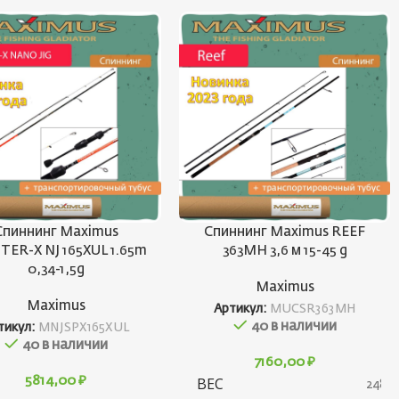
Спиннинг Maximus
Спиннинг Maximus REEF
TER-X NJ 165XUL 1.65m
363MH 3,6 м 15-45 g
0,34-1,5g
Maximus
Maximus
Артикул:
MUCSR363MH
40 в наличии
тикул:
MNJSPX165XUL
40 в наличии
7160,00
₽
5814,00
₽
ВЕС
248 г