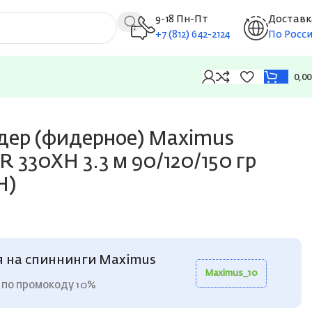
9-18 Пн-Пт
Доставк
+7 (812) 642-2124
По Росс
0,0
(MFRIN330XH)
ер (фидерное) Maximus
330XH 3.3 м 90/120/150 гр
H)
я на спиннинги Maximus
Maximus_10
 по промокоду 10%