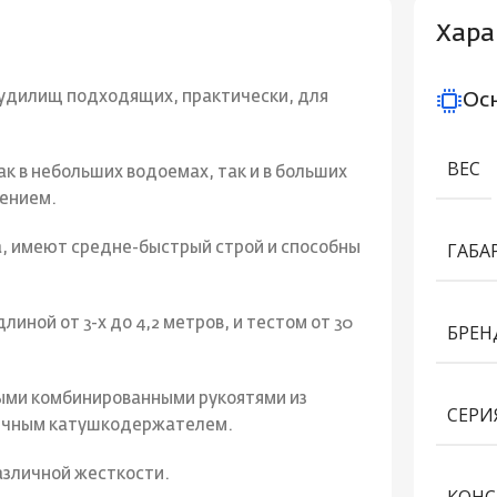
Хара
х удилищ подходящих, практически, для
Ос
ВЕС
к в небольших водоемах, так и в больших
чением.
ГАБА
, имеют средне-быстрый строй и способны
ной от 3-х до 4,2 метров, и тестом от 30
БРЕН
ми комбинированными рукоятями из
СЕРИ
омичным катушкодержателем.
зличной жесткости.