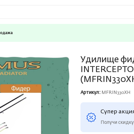
родажа
дерное) Maximus INTERCEPTOR 330XH 3.3 м 90/120/150 гр 
Удилище фид
INTERCEPTOR 
(MFRIN330X
Артикул:
MFRIN330XH
Супер акци
Получи скидку