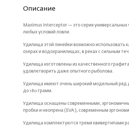
Описание
Maximus Interceptor — это серия универсальны
любых условий ловли.
Удилища этой линейки возможно использовать ка
озерах и водохранилищах, в реках с сильным те
Удилища изготовлены из качественного графита
удовлетворить даже опытного рыболова.
Удилища имеют очень широкий модельный ряд дли
до 180 грамм.
Удилища оснащены современными, эргономичны
пробки и неопрена (EVA ), современным эргон
Удилища комплектуются тремя квивертипами ра