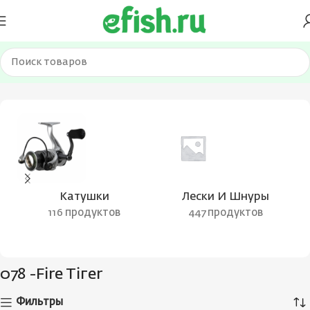
Главная
Товар Цвет воблера
078 -Fire Tiгer
Катушки
Лески И Шнуры
116 продуктов
447 продуктов
078 -Fire Tiгer
Фильтры