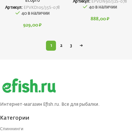
Ecopro
Артикул:
EPVDN90/32S-078
40 в наличии
Артикул:
EPVKD105/35S-078
40 в наличии
888,00
₽
929,00
₽
1
2
3
→
Интернет-магазин Efish.ru. Все для рыбалки.
Категории
Спиннинги