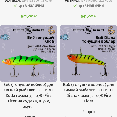
Артикул:
EPVNS80/17S-078
Артикул:
EPVNS80/22S-078
40 в наличии
40 в наличии
941,00
₽
941,00
₽
Виб (тонущий воблер) для
Виб (тонущий воблер) для
зимней рыбалки ECOPRO
зимней рыбалки ECOPRO
Kuda 105мм 35г 078 -Fire
Diana 90мм 32г 078 Fire
Tiгer на судака, щуку,
Tiger
окуня.
Ecopro