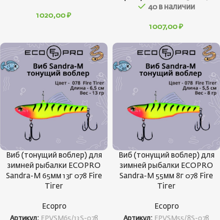
40 в наличии
1020,00
₽
1007,00
₽
Виб (тонущий воблер) для
Виб (тонущий воблер) для
зимней рыбалки ECOPRO
зимней рыбалки ECOPRO
Sandra-M 65мм 13г 078 Fire
Sandra-M 55мм 8г 078 Fire
Tiгer
Tiгer
Ecopro
Ecopro
Артикул:
EPVSM65/13S-078
Артикул:
EPVSM55/8S-078