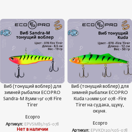
Виб (тонущий воблер) для
Виб (тонущий воблер) для
зимней рыбалки ECOPRO
зимней рыбалки ECOPRO
Sandra-M 85мм 19г 078 Fire
Kuda 120мм 50г 078 -Fire
Tiгer
Tiгer на судака, щуку,
окуня.
Ecopro
Ecopro
Артикул:
EPVSM85/19S-078
Нет в наличии
Артикул:
EPVKD120/50S-078