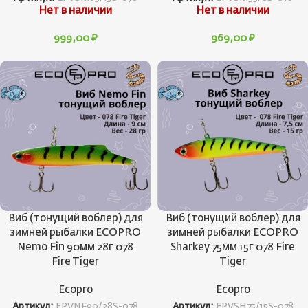
Нет в наличии
Нет в наличии
999,00
₽
969,00
₽
Виб (тонущий воблер) для
Виб (тонущий воблер) для
зимней рыбалки ECOPRO
зимней рыбалки ECOPRO
Nemo Fin 90мм 28г 078
Sharkey 75мм 15г 078 Fire
Fire Tiger
Tiger
Ecopro
Ecopro
Артикул:
EPVNF90/28S-078
Артикул:
EPVSH75/15S-078