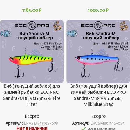
1185,00
₽
1020,00
₽
Виб (тонущий воблер) для
Виб (тонущий воблер) для
зимней рыбалки ECOPRO
зимней рыбалки ECOPRO
Sandra-M 85мм 19г 078 Fire
Sandra-M 85мм 19г 085
Tiгer
Milk Blue Shad
Ecopro
Ecopro
Артикул:
EPVSM85/19S-078
Артикул:
EPVSM85/19S-085
Нет в наличии
40 в наличии