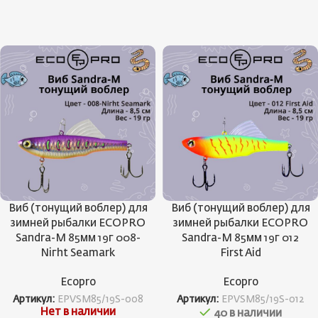
Виб (тонущий воблер) для
Виб (тонущий воблер) для
зимней рыбалки ECOPRO
зимней рыбалки ECOPRO
Sandra-M 85мм 19г 008-
Sandra-M 85мм 19г 012
Niгht Seamark
First Aid
Ecopro
Ecopro
Артикул:
EPVSM85/19S-008
Артикул:
EPVSM85/19S-012
Нет в наличии
40 в наличии