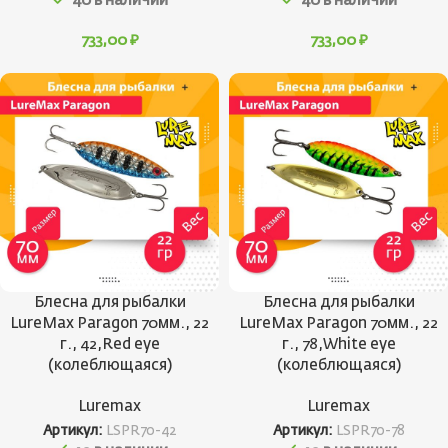
40 в наличии
40 в наличии
733,00
₽
733,00
₽
Блесна для рыбалки
Блесна для рыбалки
LureMax Paragon 70мм., 22
LureMax Paragon 70мм., 22
г., 42,Red eye
г., 78,White eye
(колеблющаяся)
(колеблющаяся)
Luremax
Luremax
Артикул:
LSPR70-42
Артикул:
LSPR70-78