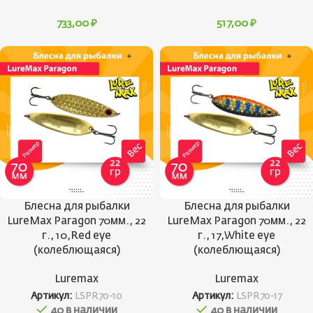
733,00
₽
517,00
₽
Блесна для рыбалки
Блесна для рыбалки
LureMax Paragon 70мм., 22
LureMax Paragon 70мм., 22
г., 10,Red eye
г., 17,White eye
(колеблющаяся)
(колеблющаяся)
Luremax
Luremax
Артикул:
LSPR70-10
Артикул:
LSPR70-17
40 в наличии
40 в наличии