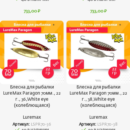
733,00
₽
733,00
₽
Блесна для рыбалки
Блесна для рыбалки
LureMax Paragon 70мм., 22
LureMax Paragon 70мм., 22
г., 36,White eye
г., 38,White eye
(колеблющаяся)
(колеблющаяся)
Luremax
Luremax
Артикул:
LSPR70-36
Артикул:
LSPR70-38