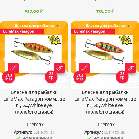
517,00
₽
733,00
₽
Блесна для рыбалки
Блесна для рыбалки
LureMax Paragon 70мм., 22
LureMax Paragon 70мм., 22
г., 24,White eye
г., 26,White eye
(колеблющаяся)
(колеблющаяся)
Luremax
Luremax
Артикул:
LSPR70-24
Артикул:
LSPR70-26
40 в наличии
40 в наличии