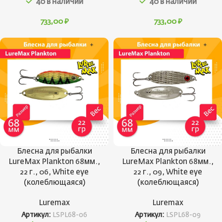
40 в наличии
40 в наличии
733,00
₽
733,00
₽
Блесна для рыбалки
Блесна для рыбалки
LureMax Plankton 68мм.,
LureMax Plankton 68мм.,
22 г., 06, White eye
22 г., 09, White eye
(колеблющаяся)
(колеблющаяся)
Luremax
Luremax
Артикул:
LSPL68-06
Артикул:
LSPL68-09