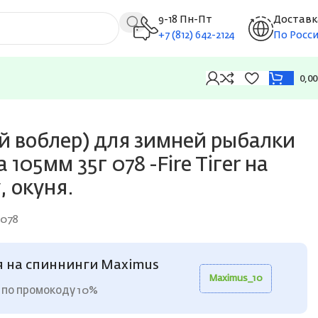
9-18 Пн-Пт
Доставк
+7 (812) 642-2124
По Росс
0,0
 судака, щуку, окуня.
й воблер) для зимней рыбалки
105мм 35г 078 -Fire Tiгer на
, окуня.
-078
я на спиннинги Maximus
Maximus_10
 по промокоду 10%