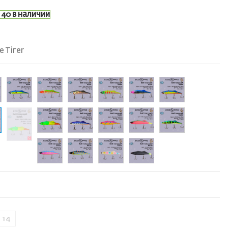
40 в наличии
e Tiгer
14