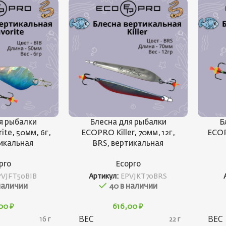
я рыбалки
Блесна для рыбалки
Б
te, 50мм, 6г,
ECOPRO Killer, 70мм, 12г,
ECOPR
тикальная
BRS, вертикальная
pro
Ecopro
PVJFT50BIB
Артикул:
EPVJKT70BRS
наличии
40 в наличии
,00
₽
616,00
₽
ВЕС
ВЕС
16 г
22 г