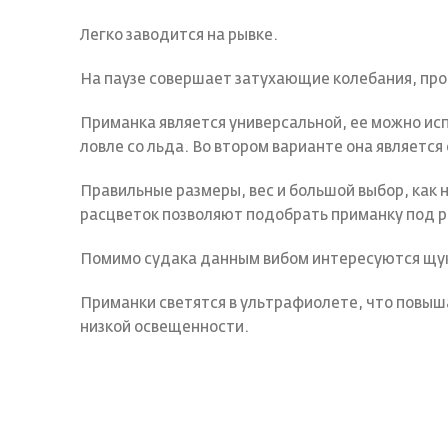
Легко заводится на рывке.
На паузе совершает затухающие колебания, про
Приманка является универсальной, ее можно испо
ловле со льда. Во втором варианте она является
Правильные размеры, вес и большой выбор, как
расцветок позволяют подобрать приманку под р
Помимо судака данным вибом интересуются щук
Приманки светятся в ультрафиолете, что повыша
низкой освещенности.