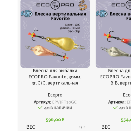
Блесна для рыбалки
Блесна дл
ECOPRO Favorite, 30мм,
ECOPRO Favori
3г,G/C, вертикальная
BIB, вер
Ecopro
Eco
Артикул:
EPVJFT30GC
Артикул:
E
40 в наличии
40 в 
596,00
₽
554
ВЕС
ВЕС
13 г