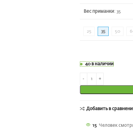
Вес приманки
:
35
25
35
50
6
40 в наличии
Добавить в сравнени
15
Человек смотря