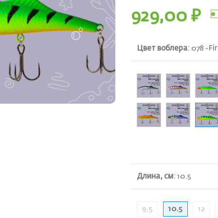
929,00
₽
Цвет воблера
:
078 -Fir
ть
Длина, см
:
10.5
9.5
10.5
12