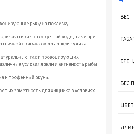
ВЕС
воцирующие рыбу на поклевку.
льзовать как по открытой воде, так и при
ГАБА
 отличной приманкой для ловли судака.
 натуральных, так и провоцирующих
БРЕН
азличные условия ловли и активность рыбы.
а и трофейный окунь.
ВЕС 
ет их заметность для хищника в условиях
ЦВЕТ
ДЛИН