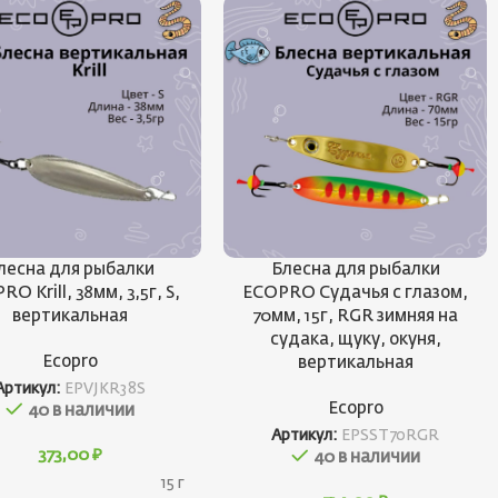
лесна для рыбалки
Блесна для рыбалки
O Krill, 38мм, 3,5г, S,
ECOPRO Судачья с глазом,
вертикальная
70мм, 15г, RGR зимняя на
судака, щуку, окуня,
Ecopro
вертикальная
Артикул:
EPVJKR38S
Ecopro
40 в наличии
Артикул:
EPSST70RGR
373,00
₽
40 в наличии
15 г