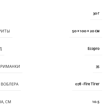
30 г
РИТЫ
50 × 100 × 20 см
Д
Ecopro
ПРИМАНКИ
35
 ВОБЛЕРА
078 -Fire Tiгer
А, СМ
10.5