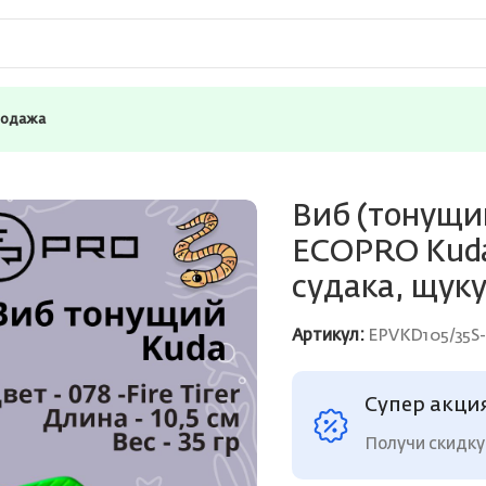
родажа
я зимней рыбалки ECOPRO Kuda 105мм 35г 078 -Fire Tiгer на
Виб (тонущи
ECOPRO Kuda 
судака, щуку
Артикул:
EPVKD105/35S
Супер акци
Получи скидку