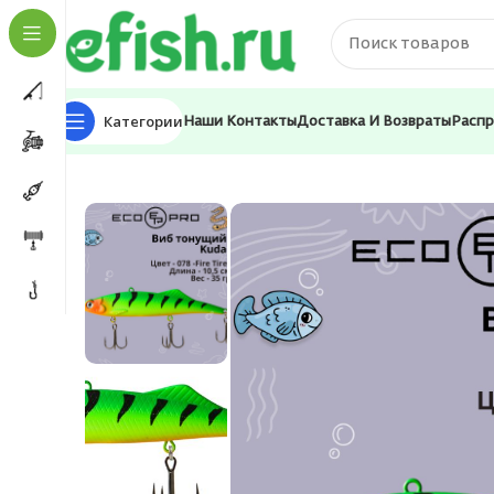
Категории
Наши Контакты
Доставка И Возвраты
Расп
Главная
Приманки
Вибы
Виб (тонущий воблер) дл