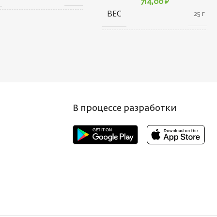
714,00
₽
ВЕС
25 г
10 × 20 × 30
АРИТЫ
см
20 × 20 × 80
ГАБАРИТЫ
см
НД
Ecopro
БРЕНД
Ecopro
 ПРИМАНКИ
3.5
В процессе разработки
ВЕС ПРИМАНКИ
15
Т БЛЕСНЫ
S
ЦВЕТ БЛЕСНЫ
RGR
НА, СМ
3.8
ДЛИНА, СМ
7
П
Блесна
ТИП
Блесна