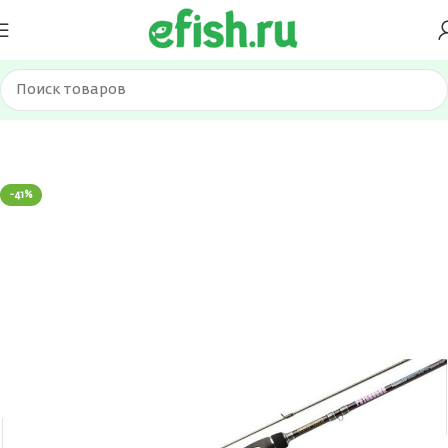
Главная
Удилища
Спиннинги
-41%