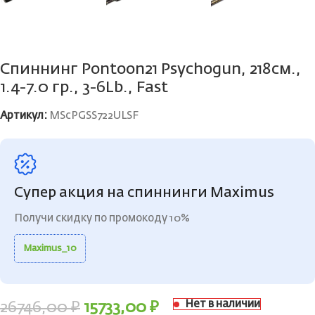
Спиннинг Pontoon21 Psychogun, 218см.,
1.4-7.0 гр., 3-6Lb., Fast
Артикул:
MScPGSS722ULSF
Супер акция на спиннинги Maximus
Получи скидку по промокоду 10%
Maximus_10
Нет в наличии
26746,00
₽
15733,00
₽