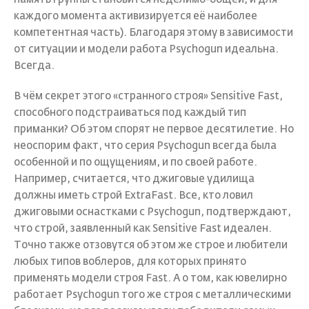
каждого момента активизируется её наиболее
компетентная часть). Благодаря этому в зависимости
от ситуации и модели работа Psychogun идеальна.
Всегда.
В чём секрет этого «странного строя» Sensitive Fast,
способного подстраиваться под каждый тип
приманки? Об этом спорят не первое десятилетие. Но
неоспорим факт, что серия Psychogun всегда была
особенной и по ощущениям, и по своей работе.
Например, считается, что джиговые удилища
должны иметь строй ExtraFast. Все, кто ловил
джиговыми оснастками c Psychogun, подтверждают,
что строй, заявленный как Sensitive Fast идеален.
Точно также отзовутся об этом же строе и любители
любых типов воблеров, для которых принято
применять модели строя Fast. А о том, как ювелирно
работает Psychogun того же строя с металлическими