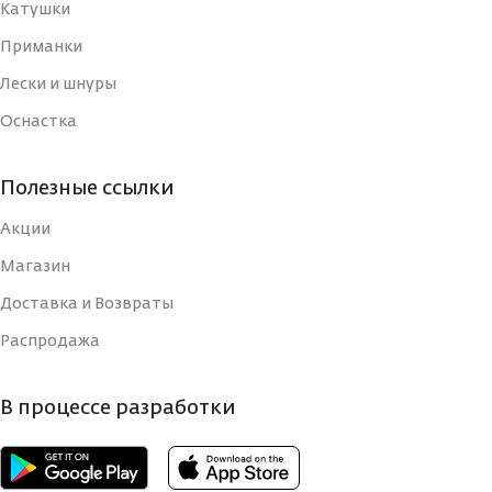
РАБОЧАЯ ДЛИНА
Катушки
240
(СМ)
МАТЕРИАЛ
Приманки
Графит
УДИЛИЩА
Лески и шнуры
ТИП
Оснастка
КОЛИЧЕСТВО КОЛЕЦ
8
ВЕС УДИЛИЩА
2
Полезные ссылки
ДЛИНА РУКОЯТИ, СМ
43
Акции
КОЛИЧЕСТВО
Быстрый
СЕКЦИЙ
(Fast)
Магазин
КОЛИЧЕСТВО СЕКЦИЙ
2
Доставка и Возвраты
СТРОЙ
Распродажа
Вклеенная
ВЕРШИНКА
монолитная
УДИЛИЩА
(solid tip)
КОЛИЧЕСТВО
В процессе разработки
125
КОЛЕЦ
РАБОЧАЯ ДЛИНА
240
(СМ)