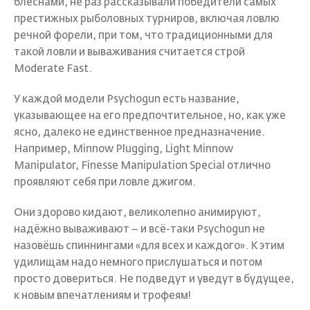
блеснами, не раз рассказывали победители самых
престижных рыболовных турниров, включая ловлю
речной форели, при том, что традиционными для
такой ловли и вываживания считается строй
Moderate Fast.
У каждой модели Psychogun есть название,
указывающее на его предпочтительное, но, как уже
ясно, далеко не единственное предназначение.
Например, Minnow Plugging, Light Minnow
Manipulator, Finesse Manipulation Special отлично
проявляют себя при ловле джигом.
Они здорово кидают, великолепно анимируют,
надёжно вываживают – и всё-таки Psychogun не
назовёшь спиннингами «для всех и каждого». К этим
удилищам надо немного прислушаться и потом
просто довериться. Не подведут и уведут в будущее,
к новым впечатлениям и трофеям!