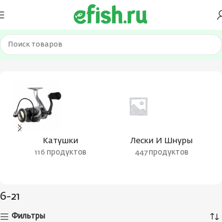
Главная
Товар Тест (гр.)
6-21
Катушки
Лески И Шнуры
116 продуктов
447 продуктов
6-21
Фильтры