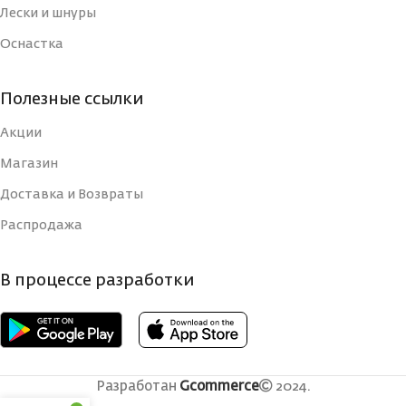
Лески и шнуры
ТИП
Оснастка
КОЛИЧЕСТВО КОЛЕЦ
8
ВЕС УДИЛИЩА
2
Полезные ссылки
ДЛИНА РУКОЯТИ, СМ
43
Акции
КОЛИЧЕСТВО
Быстрый
СЕКЦИЙ
(Fast)
Магазин
КОЛИЧЕСТВО СЕКЦИЙ
2
Доставка и Возвраты
СТРОЙ
Распродажа
Вклеенная
ВЕРШИНКА
монолитная
УДИЛИЩА
(solid tip)
КОЛИЧЕСТВО
В процессе разработки
125
КОЛЕЦ
РАБОЧАЯ ДЛИНА
240
(СМ)
ДЛИНА В
СЛОЖЕННОМ ВИДЕ,
Разработан
Gcommerce
2024.
СТРОЙ
Быстрый (Fast)
СМ