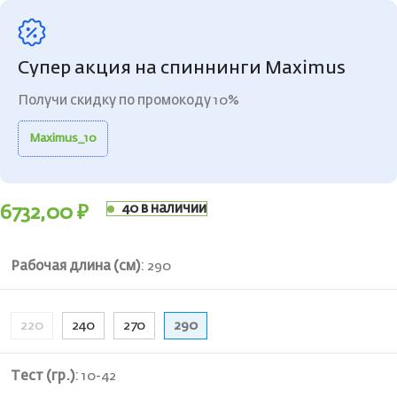
Супер акция на спиннинги Maximus
Получи скидку по промокоду 10%
Maximus_10
40 в наличии
6732,00
₽
Рабочая длина (см)
:
290
220
240
270
290
Тест (гр.)
:
10-42