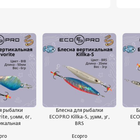
я рыбалки
Блесна для рыбалки
Б
te, 50мм, 6г,
ECOPRO Killka-S, 35мм, 3г,
ECO
тикальная
BRS
pro
Ecopro