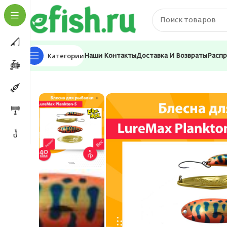
Категории
Наши Контакты
Доставка И Возвраты
Расп
Главная
Приманки
Блесна
Блесна для рыбалки Lu