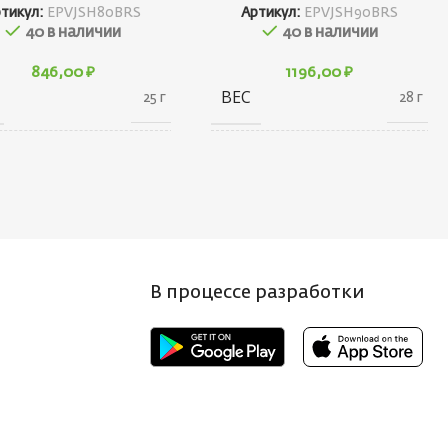
ртикул:
EPVJSH80BRS
Артикул:
EPVJSH90BRS
40 в наличии
40 в наличии
846,00
₽
1196,00
₽
ВЕС
25 г
28 г
20 × 20 × 90
20 × 20 × 100
АРИТЫ
ГАБАРИТЫ
см
см
НД
БРЕНД
Ecopro
Ecopro
В процессе разработки
 ПРИМАНКИ
ВЕС ПРИМАНКИ
15
18
Т БЛЕСНЫ
ЦВЕТ БЛЕСНЫ
BRS
BRS
НА, СМ
ДЛИНА, СМ
8
9