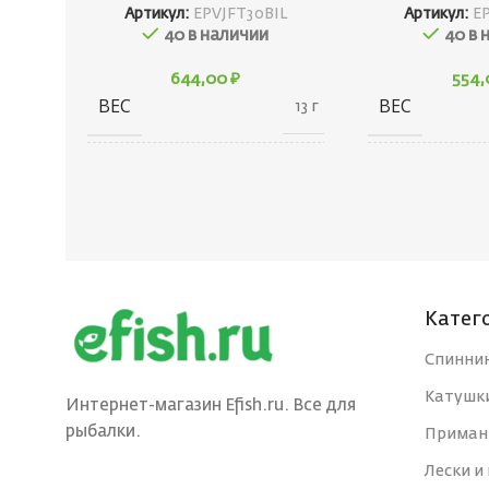
Артикул:
EPVJFT30BIL
Артикул:
E
40 в наличии
40 в 
644,00
₽
554
ВЕС
ВЕС
13 г
20 × 20 × 40
ГАБАРИТЫ
ГАБАРИТЫ
см
БРЕНД
БРЕНД
Ecopro
Катег
ВЕС ПРИМАНКИ
ВЕС ПРИМА
3
Спинни
Катушк
ЦВЕТ БЛЕСНЫ
ЦВЕТ БЛЕС
BIL
Интернет-магазин Efish.ru. Все для
рыбалки.
Приман
ДЛИНА, СМ
ДЛИНА, СМ
Лески и
3