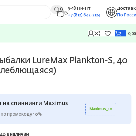
9-18 Пн-Пт
Доставк
+7 (812) 642-2124
По Росс
0,0
ыбалки LureMax Plankton-S, 40
(колеблющаяся)
я на спиннинги Maximus
Maximus_10
 по промокоду 10%
40 в наличии