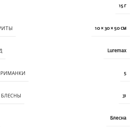
15 г
РИТЫ
10 × 30 × 50 см
Д
Luremax
ПРИМАНКИ
5
 БЛЕСНЫ
31
Блесна