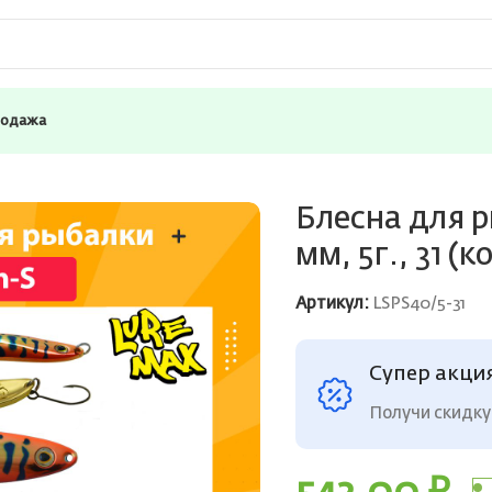
родажа
reMax Plankton-S, 40 мм, 5г., 31 (колеблющаяся)
Блесна для р
мм, 5г., 31 
Артикул:
LSPS40/5-31
Супер акци
Получи скидку