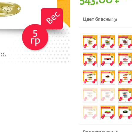
543,00
₽
Цвет блесны
:
31
ть