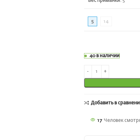
Вес приманки
:
5
5
14
40 в наличии
Добавить в сравнени
17
Человек смотря