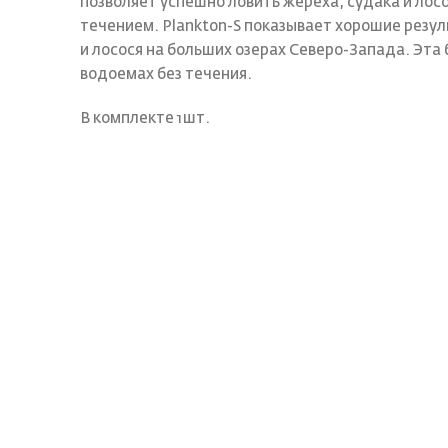
позволяет успешно ловить жереха, судака и лос
течением. Plankton-S показывает хорошие резул
и лосося на больших озерах Северо-Запада. Эта
водоемах без течения.
В комплекте 1шт.