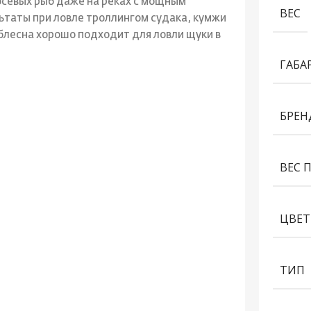
осевых рыб даже на реках с мощным
ВЕС
ьтаты при ловле троллингом судака, кумжи
 блесна хорошо подходит для ловли щуки в
ГАБА
БРЕН
ВЕС 
ЦВЕТ
ТИП