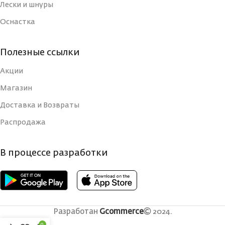
Лески и шнуры
Оснастка
УПАКОВКА
УПАКОВКА
Блистер
Блистер
Полезные ссылки
СТРАНА-
СТРАНА-
Россия
Россия
ИЗГОТОВИТЕЛЬ
ИЗГОТОВИТЕЛЬ
Акции
Магазин
ВИД КРЮЧКА
ВИД КРЮЧКА
Тройной
Тройной
Доставка и Возвраты
Распродажа
РАЗМЕР КРЮЧКА, N
РАЗМЕР КРЮЧКА, N
14
10
В процессе разработки
РАЗМЕР, ММ
РАЗМЕР, ММ
30
70
СЕЗОН
СЕЗОН
Зима;Лето
Зима;Лето
СНАСТИ
СНАСТИ
Разработан
Gcommerce
2024.
0