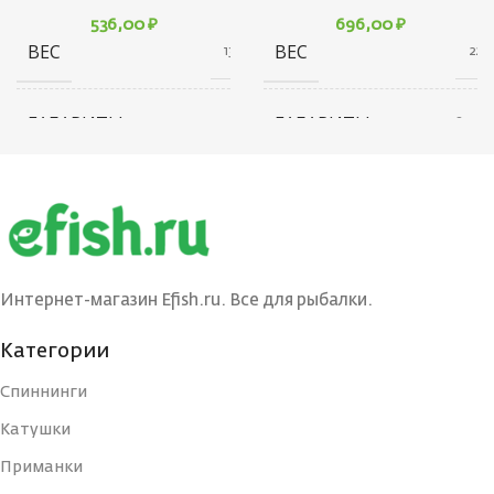
536,00
₽
696,00
₽
ВЕС
ВЕС
13 г
22 г
ГАБАРИТЫ
ГАБАРИТЫ
20 × 20 × 40 см
20 × 20 × 80 см
БРЕНД
БРЕНД
Ecopro
Ecopro
ВЕС ПРИМАНКИ
ВЕС ПРИМАНКИ
3
12
Интернет-магазин Efish.ru. Все для рыбалки.
ЦВЕТ БЛЕСНЫ
ЦВЕТ БЛЕСНЫ
BIB
PPH
Категории
Спиннинги
ДЛИНА, СМ
ДЛИНА, СМ
3
7
Катушки
Приманки
ТИП
ТИП
Блесна
Блесна