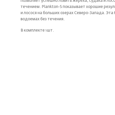
позволяет успешно ловить жереха, судака и лос
течением. Plankton-S показывает хорошие резул
и лосося на больших озерах Северо-Запада. Эта
водоемах без течения.
В комплекте 1шт.