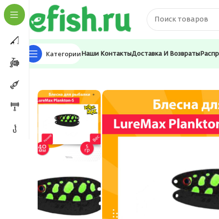
Категории
Наши Контакты
Доставка И Возвраты
Расп
Главная
Приманки
Блесна
Блесна для рыбалки L