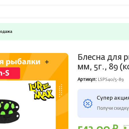
родажа
ureMax Plankton-S, 40 мм, 5г., 89 (колеблющаяся)
Блесна для р
мм, 5г., 89 
Артикул:
LSPS40/5-89
Супер акци
Получи скидку