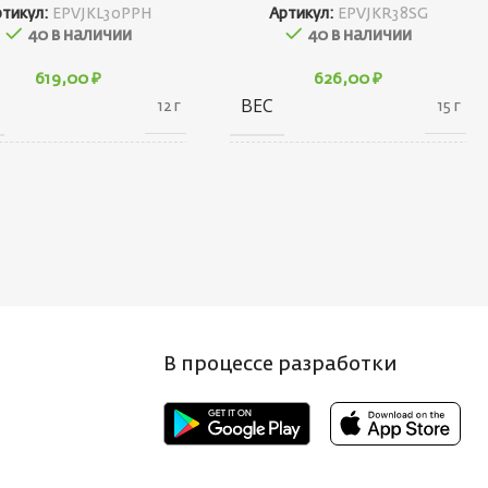
ртикул:
EPVJKL30PPH
Артикул:
EPVJKR38SG
40 в наличии
40 в наличии
619,00
₽
626,00
₽
ВЕС
12 г
15 г
20 × 20 × 40
10 × 20 × 30
АРИТЫ
ГАБАРИТЫ
см
см
НД
БРЕНД
Ecopro
Ecopro
 ПРИМАНКИ
ВЕС ПРИМАНКИ
2
3.5
В процессе разработки
Т БЛЕСНЫ
ЦВЕТ БЛЕСНЫ
PPH
S/G
НА, СМ
ДЛИНА, СМ
3
3.8