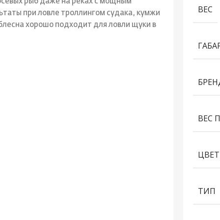
осевых рыб даже на реках с мощным
ВЕС
ьтаты при ловле троллингом судака, кумжи
 блесна хорошо подходит для ловли щуки в
ГАБА
БРЕН
ВЕС 
ЦВЕТ
ТИП