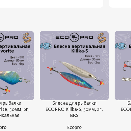
я рыбалки
Блесна для рыбалки
Б
te, 50мм, 6г,
ECOPRO Killka-S, 30мм, 2г,
ECOP
тикальная
BRS
pro
Ecopro