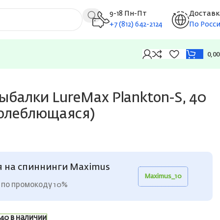
9-18 Пн-Пт
Доставк
+7 (812) 642-2124
По Росс
0,0
ыбалки LureMax Plankton-S, 40
(колеблющаяся)
я на спиннинги Maximus
Maximus_10
 по промокоду 10%
40 в наличии