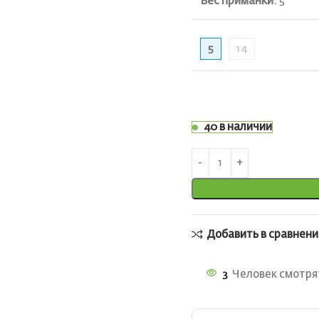
Вес приманки
:
5
5
14
40 в наличии
Добавить в сравнени
3
Человек смотрят