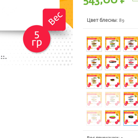
543,00
₽
Цвет блесны
:
89
ть