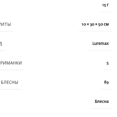
15 г
РИТЫ
10 × 30 × 50 см
Д
Luremax
ПРИМАНКИ
5
 БЛЕСНЫ
89
Блесна