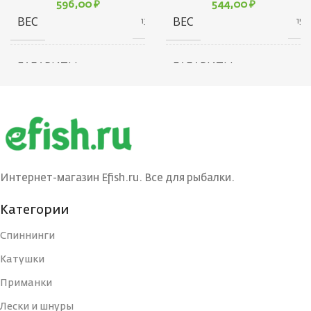
596,00
₽
544,00
₽
ВЕС
ВЕС
13 г
15 г
ГАБАРИТЫ
ГАБАРИТЫ
20 × 20 × 40 см
10 × 20 × 30 см
БРЕНД
БРЕНД
Ecopro
Ecopro
ВЕС ПРИМАНКИ
ВЕС ПРИМАНКИ
3
4.5
Интернет-магазин Efish.ru. Все для рыбалки.
ЦВЕТ БЛЕСНЫ
ЦВЕТ БЛЕСНЫ
G/C
BIB
Категории
Спиннинги
ДЛИНА, СМ
ДЛИНА, СМ
3
4
Катушки
Приманки
ТИП
ТИП
Блесна
Блесна
Лески и шнуры