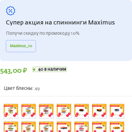
Супер акция на спиннинги Maximus
Получи скидку по промокоду 10%
Maximus_10
40 в наличии
543,00
₽
Цвет блесны
:
49