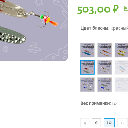
503,00
₽
Цвет блесны
:
Красный
ть
Вес приманки
:
10
4
6
10
12