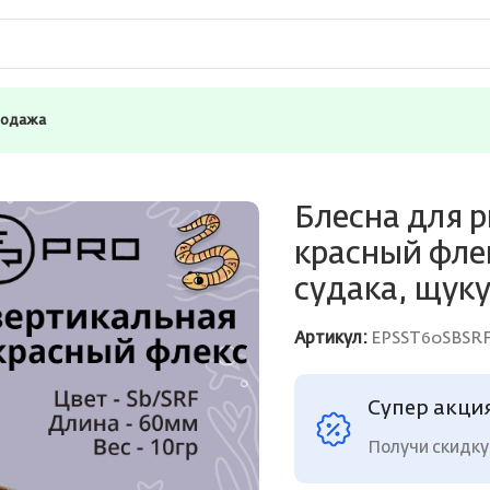
родажа
COPRO Судачья красный флекс,60мм, 10г,Sb/SRF зимняя на 
Блесна для 
красный фле
судака, щуку
Артикул:
EPSST60SBSR
Супер акци
Получи скидку