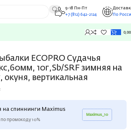
9-18 Пн-Пт
Доставк
+7 (812) 642-2124
По Росс
0,0
судака, щуку, окуня, вертикальная
рыбалки ECOPRO Судачья
кс,60мм, 10г,Sb/SRF зимняя на
, окуня, вертикальная
F
я на спиннинги Maximus
Maximus_10
 по промокоду 10%