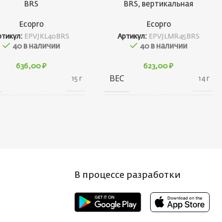
BRS
BRS, вертикальная
Ecopro
Ecopro
ртикул:
EPVJKL40BRS
Артикул:
EPVJLMR45BRS
40 в наличии
40 в наличии
636,00
₽
623,00
₽
ВЕС
15 г
14 г
10 × 20 × 30
20 × 20 × 55
АРИТЫ
ГАБАРИТЫ
см
см
НД
БРЕНД
Ecopro
Ecopro
В процессе разработки
 ПРИМАНКИ
ВЕС ПРИМАНКИ
4.5
4
Т БЛЕСНЫ
ЦВЕТ БЛЕСНЫ
BRS
BRS