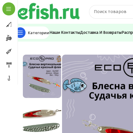
Категории
Наши Контакты
Доставка И Возвраты
Расп
Главная
Приманки
Блесна
Блесна для рыбалки E