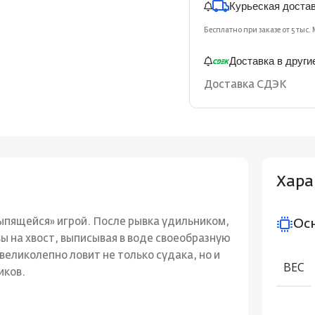
Курьеская доста
Бесплатно при заказе от 5 тыс. 
Доставка в други
Доставка СДЭК
Хара
ыпящейся» игрой. После рывка удильником,
Ос
вы на хвост, выписывая в воде своеобразную
великолепно ловит не только судака, но и
ВЕС
иков.