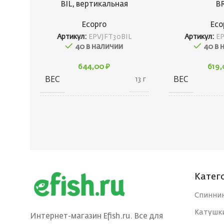
BIL, вертикальная
B
Ecopro
Eco
Артикул:
EPVJFT30BIL
Артикул:
E
40 в наличии
40 в 
644,00
₽
619
ВЕС
ВЕС
13 г
20 × 20 × 40
ГАБАРИТЫ
ГАБАРИТЫ
см
БРЕНД
БРЕНД
Ecopro
Катег
ВЕС ПРИМАНКИ
ВЕС ПРИМА
3
Спинни
Катушк
ЦВЕТ БЛЕСНЫ
ЦВЕТ БЛЕС
BIL
Интернет-магазин Efish.ru. Все для