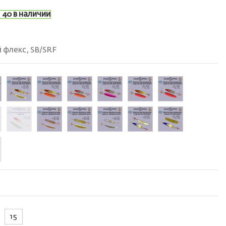
40 в наличии
 флекс, SB/SRF
15