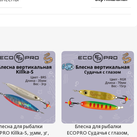
лесна для рыбалки
Блесна для рыбалки
RO Killka-S, 35мм, 3г,
ECOPRO Судачья с глазом,