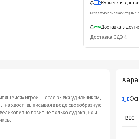
Курьеская доста
Бесплатно при заказе от 5 тыс. 
Доставка в други
Доставка СДЭК
Хара
ыпящейся» игрой. После рывка удильником,
Ос
вы на хвост, выписывая в воде своеобразную
великолепно ловит не только судака, но и
ВЕС
иков.