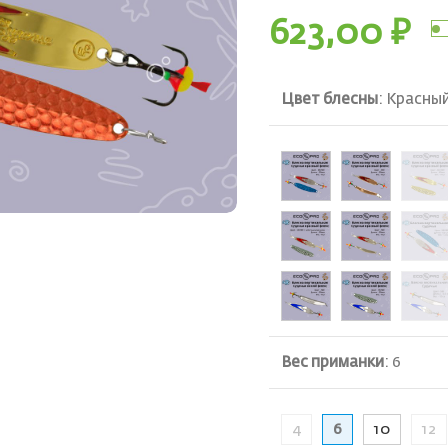
623,00
₽
Цвет блесны
:
Красный
ть
Вес приманки
:
6
4
6
10
12