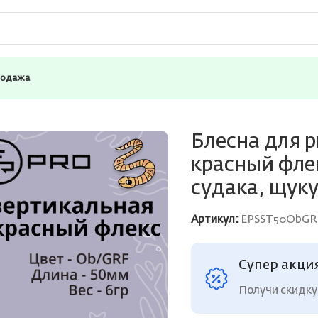
родажа
COPRO Судачья красный флекс,50мм, 6г, Ob/GRF зимняя на 
Блесна для 
красный фле
судака, щуку
Артикул:
EPSST50ObGR
Супер акци
Получи скидку