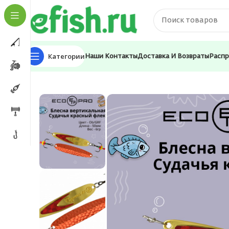
Категории
Наши Контакты
Доставка И Возвраты
Расп
Главная
Приманки
Блесна
Блесна для рыбалки E