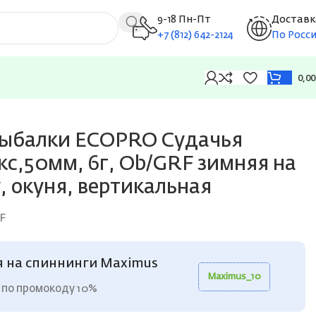
9-18 Пн-Пт
Доставк
+7 (812) 642-2124
По Росс
0,0
судака, щуку, окуня, вертикальная
рыбалки ECOPRO Судачья
кс,50мм, 6г, Ob/GRF зимняя на
, окуня, вертикальная
F
я на спиннинги Maximus
Maximus_10
 по промокоду 10%