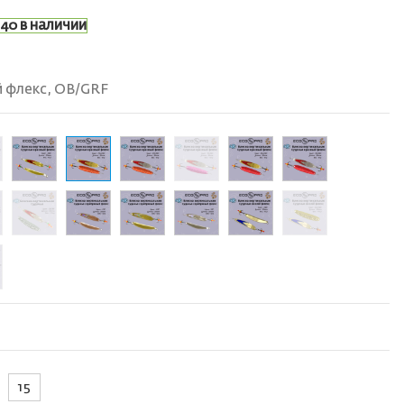
40 в наличии
 флекс, OB/GRF
15