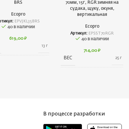
BRS
70мм, 15г, RGR зимняя на
судака, щуку, окуня,
Ecopro
вертикальная
ртикул:
EPVJKL35BRS
Ecopro
40 в наличии
Артикул:
EPSST70RGR
619,00
₽
40 в наличии
13 г
714,00
₽
ВЕС
25 г
20 × 20 × 45
АРИТЫ
см
20 × 20 × 80
ГАБАРИТЫ
см
НД
Ecopro
БРЕНД
Ecopro
 ПРИМАНКИ
3
В процессе разработки
ВЕС ПРИМАНКИ
15
Т БЛЕСНЫ
BRS