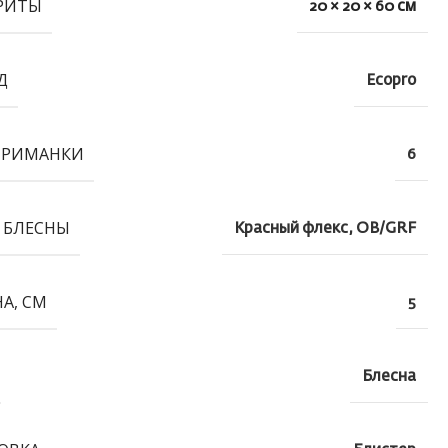
РИТЫ
20 × 20 × 60 см
Д
Ecopro
ПРИМАНКИ
6
 БЛЕСНЫ
Красный флекс, OB/GRF
А, СМ
5
Блесна