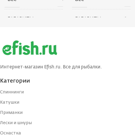
ГАБАРИТЫ
ГАБАРИТЫ
10 × 20 × 30 см
20 × 20 × 80 см
БРЕНД
БРЕНД
Ecopro
Ecopro
ВЕС ПРИМАНКИ
ВЕС ПРИМАНКИ
4.5
12
Интернет-магазин Efish.ru. Все для рыбалки.
ЦВЕТ БЛЕСНЫ
ЦВЕТ БЛЕСНЫ
BIL
PPH
Категории
Спиннинги
ДЛИНА, СМ
ДЛИНА, СМ
4
7
Катушки
Приманки
ТИП
ТИП
Блесна
Блесна
Лески и шнуры
Оснастка