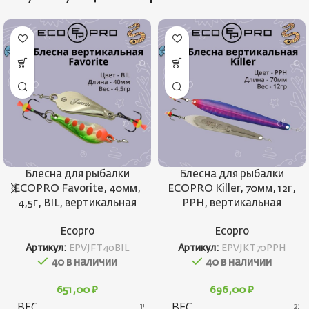
Блесна для рыбалки
Блесна для рыбалки
ECOPRO Favorite, 40мм,
ECOPRO Killer, 70мм, 12г,
4,5г, BIL, вертикальная
PPH, вертикальная
Ecopro
Ecopro
Артикул:
EPVJFT40BIL
Артикул:
EPVJKT70PPH
40 в наличии
40 в наличии
651,00
₽
696,00
₽
ВЕС
ВЕС
15 г
22 г