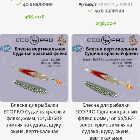
40 в наличии
Артикул:
EPSSGT50SBSRF
40 в наличии
468,00
₽
2138,00
₽
Блесна для рыбалки
Блесна для рыбалки
ECOPRO Судачья красный
ECOPRO Судачья красный
флекс,60мм, 10г,Sb/SRF
флекс,60мм, 10г,Sb/SRF
зимняя на судака, щуку,
золот.крюч. зимняя на
окуня, вертикальная
судака, щуку, окуня,
вертикальная