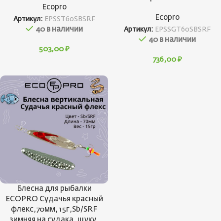
Ecopro
Ecopro
Артикул:
EPSST60SBSRF
40 в наличии
Артикул:
EPSSGT60SBSRF
40 в наличии
503,00
₽
736,00
₽
Блесна для рыбалки
ECOPRO Судачья красный
флекс,70мм, 15г,Sb/SRF
зимняя на судака, щуку,