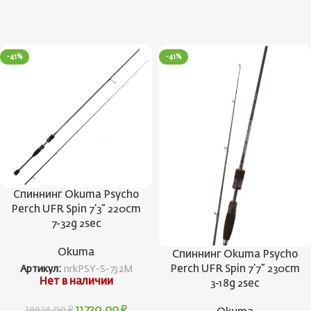
-41%
-41%
Спиннинг Okuma Psycho
Perch UFR Spin 7’3” 220cm
7-32g 2sec
Okuma
Спиннинг Okuma Psycho
Perch UFR Spin 7’7” 230cm
Артикул:
nrkPSY-S-732M
Нет в наличии
3-18g 2sec
11720,00
₽
19924,00
₽