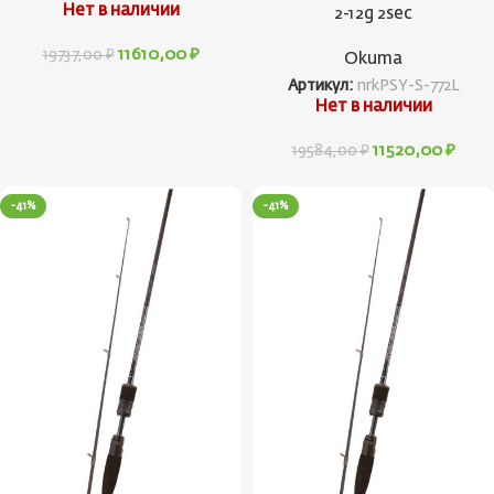
Нет в наличии
2-12g 2sec
11610,00
₽
19737,00
₽
Okuma
Артикул:
nrkPSY-S-772L
Нет в наличии
11520,00
₽
19584,00
₽
-41%
-41%