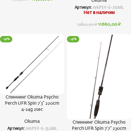
Okuma
Артикул:
nrkPSY-S-772ML
Нет в наличии
11660,00
₽
19822,00
₽
-41%
-41%
Спиннинг Okuma Psycho
Perch UFR Spin 7’3” 220cm
4-24g 2sec
Okuma
Спиннинг Okuma Psycho
Perch UFR Spin 7’7” 230cm
Артикул:
nrkPSY-S-732ML