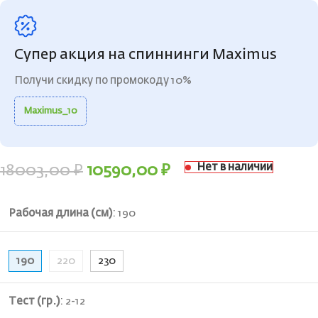
Супер акция на спиннинги Maximus
Получи скидку по промокоду 10%
Maximus_10
Нет в наличии
18003,00
₽
10590,00
₽
Рабочая длина (см)
:
190
190
220
230
Тест (гр.)
:
2-12