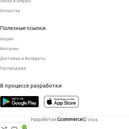
ТИП
Лески и шнуры
ТИП
Оснастка
ВЕС УДИЛИЩА
ВЕС УДИЛИЩА
2
Полезные ссылки
КОЛИЧЕСТВО
Акции
Сверхбыс
КОЛИЧЕСТВО
Быстрый
СЕКЦИЙ
(Extra-
СЕКЦИЙ
(Fast)
Магазин
Доставка и Возвраты
СТРОЙ
СТРОЙ
Быстрый (Fast)
Распродажа
КОЛИЧЕСТВО КОЛЕЦ
КОЛИЧЕСТВО
В процессе разработки
125
КОЛЕЦ
ДЛИНА В СЛОЖЕННОМ
ВИДЕ, СМ
ДЛИНА В
СЛОЖЕННОМ
120
Разработан
Gcommerce
2024.
ВИДЕ, СМ
ТЕСТ ПО
0