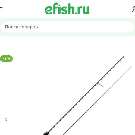
Главная
Удилища
Спиннинги
-41%