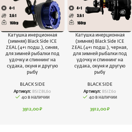
Катушка инерционная
Катушка инерционная
(зимняя) Black Side ICE
(зимняя) Black Side ICE
ZEAL (4+1 подш.), синяя,
ZEAL (4+1 подш.), черная,
для зимней рыбалки под
для зимней рыбалки под
удочку и спиннинг на
удочку и спиннинг на
судака, окуня и другую
судака, окуня и другую
рыбу
рыбу
BLACK SIDE
BLACK SIDE
Артикул:
BSIZBL60
Артикул:
BSIZ60
40 в наличии
40 в наличии
3912,00
₽
3912,00
₽