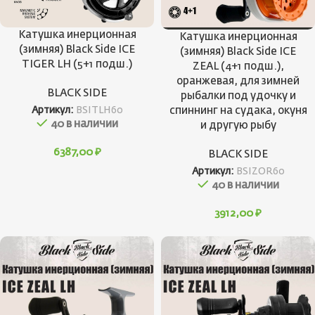
Катушка инерционная
Катушка инерционная
(зимняя) Black Side ICE
(зимняя) Black Side ICE
TIGER LH (5+1 подш.)
ZEAL (4+1 подш.),
оранжевая, для зимней
BLACK SIDE
рыбалки под удочку и
спиннинг на судака, окуня
Артикул:
BSITLH60
40 в наличии
и другую рыбу
6387,00
₽
BLACK SIDE
Артикул:
BSIZOR60
40 в наличии
3912,00
₽