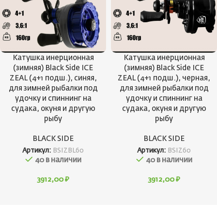
Катушка инерционная
Катушка инерционная
(зимняя) Black Side ICE
(зимняя) Black Side ICE
ZEAL (4+1 подш.), синяя,
ZEAL (4+1 подш.), черная,
для зимней рыбалки под
для зимней рыбалки под
удочку и спиннинг на
удочку и спиннинг на
судака, окуня и другую
судака, окуня и другую
рыбу
рыбу
BLACK SIDE
BLACK SIDE
Артикул:
BSIZBL60
Артикул:
BSIZ60
40 в наличии
40 в наличии
3912,00
₽
3912,00
₽