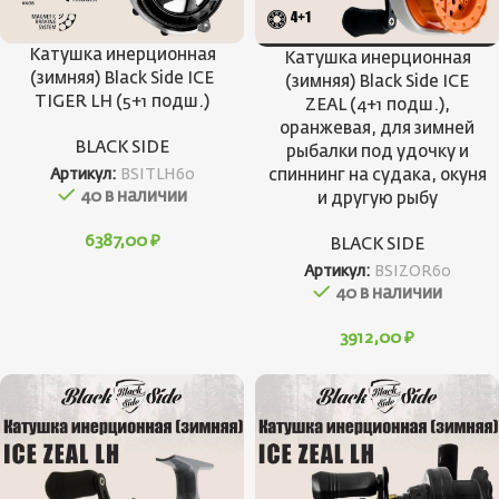
Катушка инерционная
Катушка инерционная
(зимняя) Black Side ICE
(зимняя) Black Side ICE
TIGER LH (5+1 подш.)
ZEAL (4+1 подш.),
оранжевая, для зимней
BLACK SIDE
рыбалки под удочку и
спиннинг на судака, окуня
Артикул:
BSITLH60
40 в наличии
и другую рыбу
6387,00
₽
BLACK SIDE
Артикул:
BSIZOR60
40 в наличии
3912,00
₽