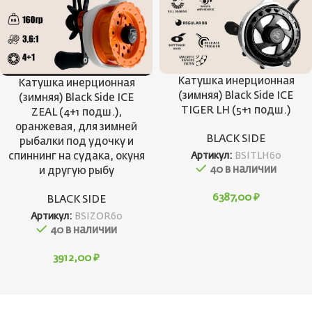
Катушка инерционная
Катушка инерционная
(зимняя) Black Side ICE
(зимняя) Black Side ICE
TIGER LH (5+1 подш.)
ZEAL (4+1 подш.),
оранжевая, для зимней
BLACK SIDE
рыбалки под удочку и
спиннинг на судака, окуня
Артикул:
BSITLH60
40 в наличии
и другую рыбу
6387,00
₽
BLACK SIDE
Артикул:
BSIZOR60
40 в наличии
3912,00
₽