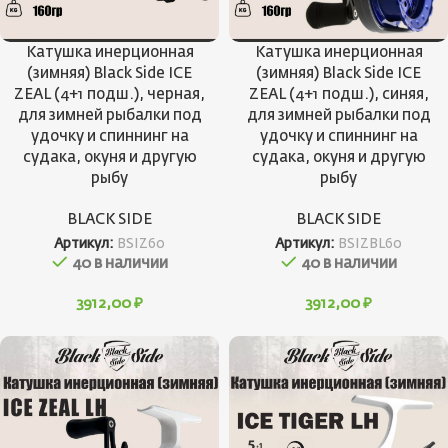
Катушка инерционная
Катушка инерционная
(зимняя) Black Side ICE
(зимняя) Black Side ICE
ZEAL (4+1 подш.), черная,
ZEAL (4+1 подш.), синяя,
для зимней рыбалки под
для зимней рыбалки под
удочку и спиннинг на
удочку и спиннинг на
судака, окуня и другую
судака, окуня и другую
рыбу
рыбу
BLACK SIDE
BLACK SIDE
Артикул:
BSIZ60
Артикул:
BSIZBL60
40 в наличии
40 в наличии
3912,00
₽
3912,00
₽