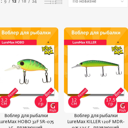
ь
9
12
18
24
Воблер для рыбалки
Воблер для рыбалки
LureMax HOBO 32F SR-075
LureMax KILLER 120F MDR-
3 г., плавающий.
075 17,5 г., плавающий.