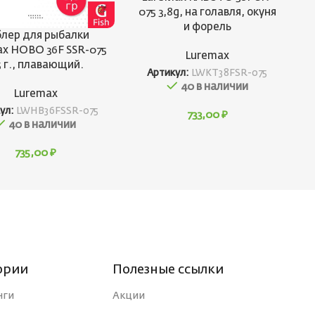
075 3,8g, на голавля, окуня
и форель
лер для рыбалки
x HOBO 36F SSR-075
Luremax
5 г., плавающий.
Артикул:
LWKT38FSR-075
40 в наличии
Luremax
ул:
LWHB36FSSR-075
733,00
₽
40 в наличии
735,00
₽
ории
Полезные ссылки
нги
Акции