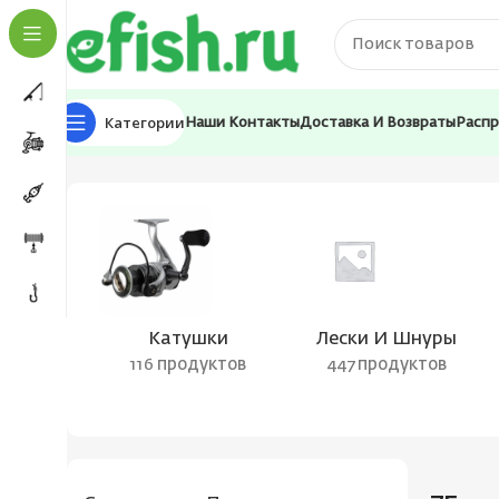
Категории
Наши Контакты
Доставка И Возвраты
Расп
Главная
Товар Цвет воблера
75
Катушки
Лески И Шнуры
116 продуктов
447 продуктов