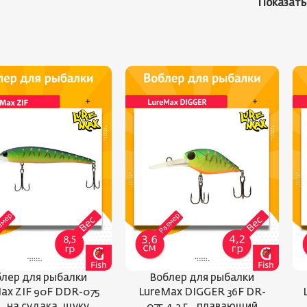
Показат
лер для рыбалки
Воблер для рыбалки
ax ZIF 90F DDR-075
LureMax DIGGER 36F DR-
г., на судака, щуку,
075 4,2 г., плавающий