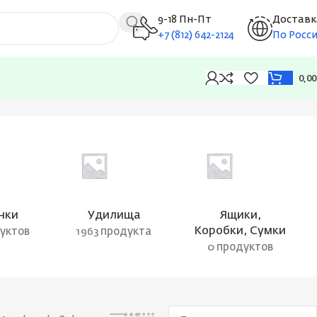
9-18 Пн-Пт
Доставк
+7 (812) 642-2124
По Росс
0,0
Показаны все результаты (6)
нки
Удилища
Ящики,
Коробки, Сумки
дуктов
1963 продукта
0 продуктов