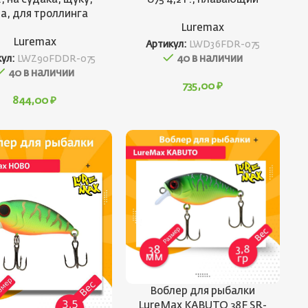
а, для троллинга
Luremax
Luremax
Артикул:
LWD36FDR-075
40 в наличии
кул:
LWZ90FDDR-075
40 в наличии
735,00
₽
844,00
₽
Воблер для рыбалки
LureMax KABUTO 38F SR-