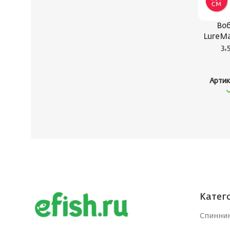
Воб
LureMa
3,
Артик
Катег
Спинни