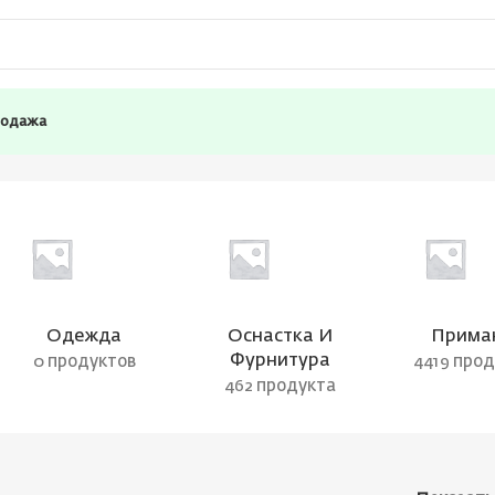
родажа
Одежда
Оснастка И
Прима
Фурнитура
0 продуктов
4419 про
462 продукта