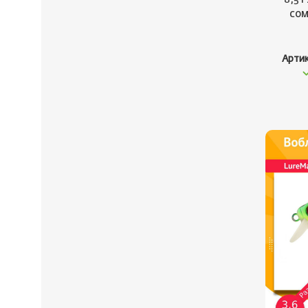
сом
Арти