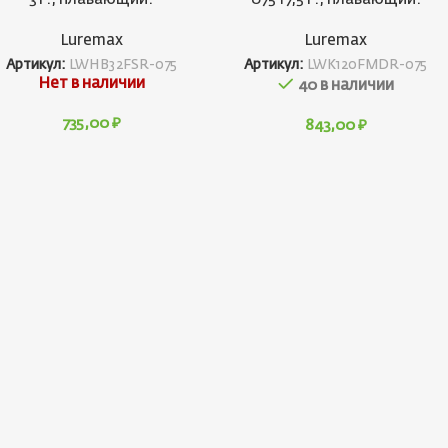
Luremax
Luremax
Артикул:
LWHB32FSR-075
Артикул:
LWK120FMDR-075
Нет в наличии
40 в наличии
735,00
₽
843,00
₽