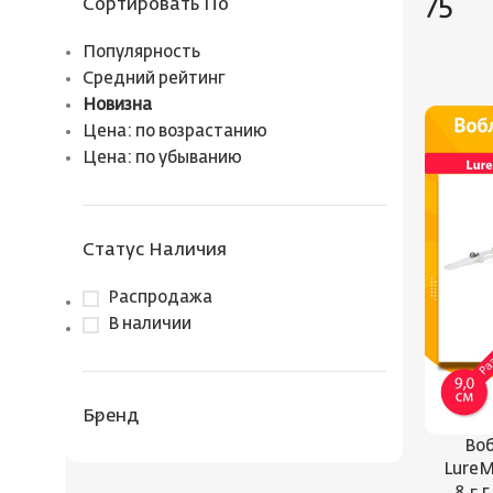
75
Сортировать По
Популярность
Средний рейтинг
Новизна
Цена: по возрастанию
Цена: по убыванию
Статус Наличия
Распродажа
В наличии
Бренд
Воб
LureM
8,5 