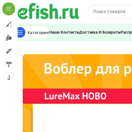
Категории
Наши Контакты
Доставка И Возвраты
Расп
Главная
Приманки
Воблеры
Воблер для рыбалки