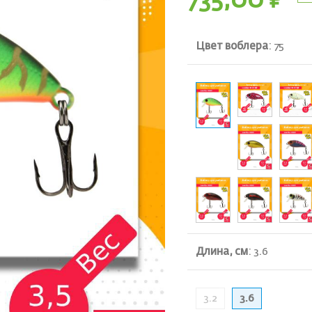
735,00
₽
Цвет воблера
:
75
Длина, см
:
3.6
3.2
3.6