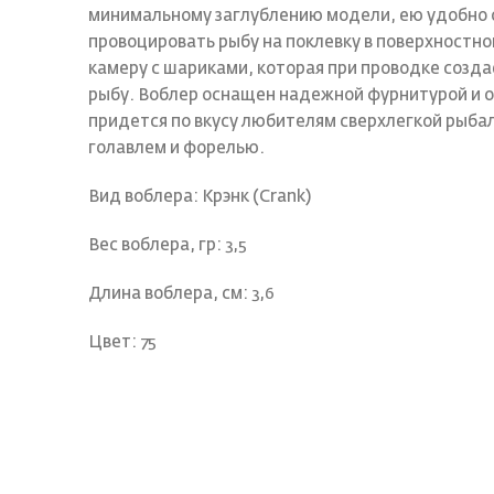
минимальному заглублению модели, ею удобно 
провоцировать рыбу на поклевку в поверхностн
камеру с шариками, которая при проводке созд
рыбу. Воблер оснащен надежной фурнитурой и о
придется по вкусу любителям сверхлегкой рыбал
голавлем и форелью.
Вид воблера: Крэнк (Crank)
Вес воблера, гр: 3,5
Длина воблера, см: 3,6
Цвет: 75