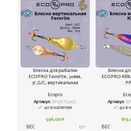
Блесна для рыбалки
Блесна дл
ECOPRO Favorite, 30мм,
ECOPRO Killka
3г,G/C, вертикальная
P
Ecopro
Eco
Артикул:
EPVJFT30GC
Артикул:
EP
40 в наличии
40 в 
596,00
₽
619
ВЕС
ВЕС
13 г