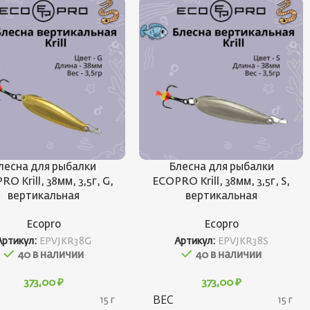
лесна для рыбалки
Блесна для рыбалки
O Krill, 38мм, 3,5г, G,
ECOPRO Krill, 38мм, 3,5г, S,
вертикальная
вертикальная
Ecopro
Ecopro
Артикул:
EPVJKR38G
Артикул:
EPVJKR38S
40 в наличии
40 в наличии
373,00
₽
373,00
₽
ВЕС
15 г
15 г