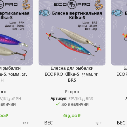
я рыбалки
Блесна для рыбалки
Б
-S, 30мм, 2г,
ECOPRO Killka-S, 35мм, 3г,
ECOPR
PH
BRS
pro
Ecopro
VJKL30PPH
Артикул:
EPVJKL35BRS
наличии
40 в наличии
,00
₽
619,00
₽
ВЕС
ВЕС
12 г
13 г