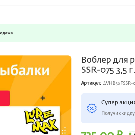
родажа
 LureMax HOBO 36F SSR-075 3,5 г., плавающий.
Воблер для 
SSR-075 3,5 
Артикул:
LWHB36FSSR-0
Супер акци
Получи скидку