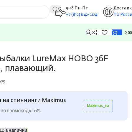
9-18 Пн-Пт
Доставк
+7 (812) 642-2124
По Росс
0,0
рыбалки LureMax HOBO 36F
г., плавающий.
75
я на спиннинги Maximus
Maximus_10
 по промокоду 10%
40 в наличии