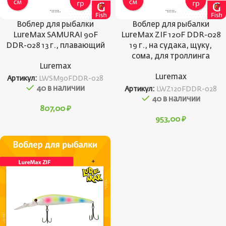
Воблер для рыбалки
Воблер для рыбалки
LureMax SAMURAI 90F
LureMax ZIF 120F DDR-028
DDR-028 13 г., плавающий
19 г., на судака, щуку,
сома, для троллинга
Luremax
Luremax
Артикул:
LWSM90FDDR-028
40 в наличии
Артикул:
LWZ120FDDR-028
40 в наличии
807,00
₽
953,00
₽