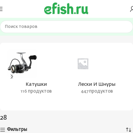
Главная
Товар Цвет воблера
28
Катушки
Лески И Шнуры
116 продуктов
447 продуктов
28
Фильтры