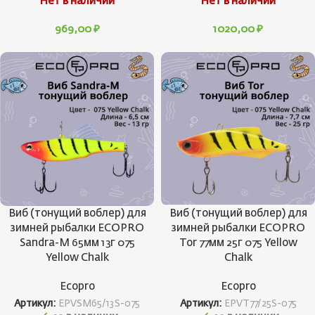
Нет в наличии
Нет в наличии
969,00
₽
1020,00
₽
Виб (тонущий воблер) для
Виб (тонущий воблер) для
зимней рыбалки ECOPRO
зимней рыбалки ECOPRO
Sandra-M 65мм 13г 075
Tor 77мм 25г 075 Yellow
Yellow Chalk
Chalk
Ecopro
Ecopro
Артикул:
EPVSM65/13S-075
Артикул:
EPVT77/25S-075