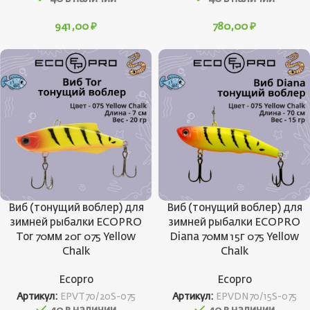
941,00
₽
780,00
₽
Виб (тонущий воблер) для
Виб (тонущий воблер) для
зимней рыбалки ECOPRO
зимней рыбалки ECOPRO
Tor 70мм 20г 075 Yellow
Diana 70мм 15г 075 Yellow
Chalk
Chalk
Ecopro
Ecopro
Артикул:
EPVT70/20S-075
Артикул:
EPVDN70/15S-075