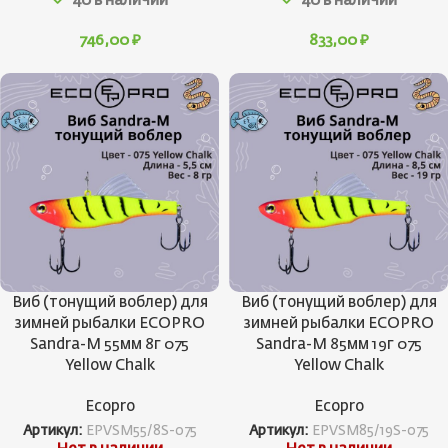
40 в наличии
40 в наличии
746,00
₽
833,00
₽
Виб (тонущий воблер) для
Виб (тонущий воблер) для
зимней рыбалки ECOPRO
зимней рыбалки ECOPRO
Sandra-M 55мм 8г 075
Sandra-M 85мм 19г 075
Yellow Chalk
Yellow Chalk
Ecopro
Ecopro
Артикул:
EPVSM55/8S-075
Артикул:
EPVSM85/19S-075