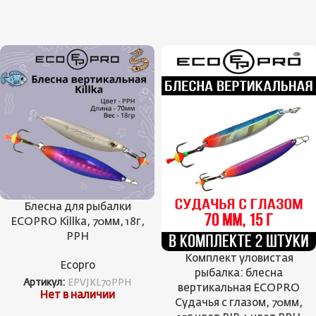
Блесна для рыбалки
ECOPRO Killka, 70мм, 18г,
PPH
Комплект уловистая
Ecopro
рыбалка: блесна
Артикул:
EPVJKL70PPH
вертикальная ECOPRO
Нет в наличии
Судачья с глазом, 70мм,