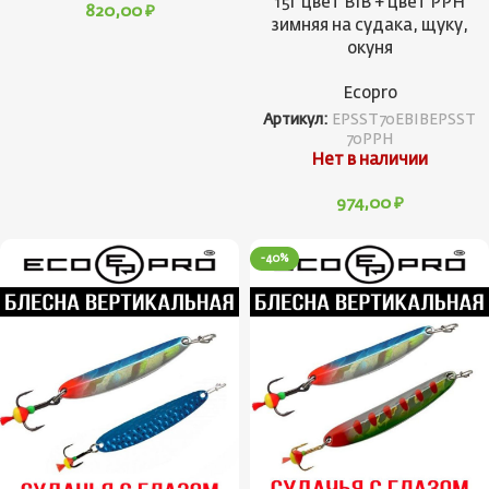
15г цвет BIB + цвет PPH
820,00
₽
зимняя на судака, щуку,
окуня
Ecopro
Артикул:
EPSST70EBIBEPSST
70PPH
Нет в наличии
974,00
₽
-40%