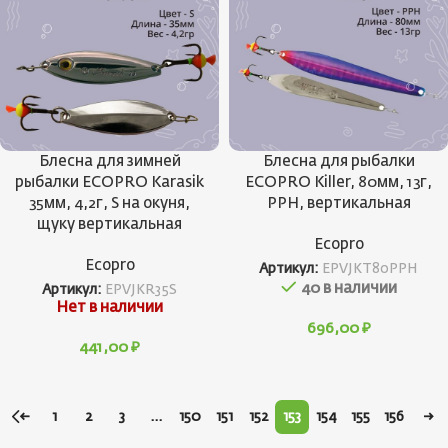
Блесна для зимней
Блесна для рыбалки
рыбалки ECOPRO Karasik
ECOPRO Killer, 80мм, 13г,
35мм, 4,2г, S на окуня,
PPH, вертикальная
щуку вертикальная
Ecopro
Ecopro
Артикул:
EPVJKT80PPH
40 в наличии
Артикул:
EPVJKR35S
Нет в наличии
696,00
₽
441,00
₽
←
1
2
3
…
150
151
152
153
154
155
156
→