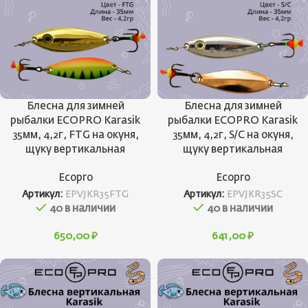
Блесна для зимней
Блесна для зимней
рыбалки ECOPRO Karasik
рыбалки ECOPRO Karasik
35мм, 4,2г, FTG на окуня,
35мм, 4,2г, S/C на окуня,
щуку вертикальная
щуку вертикальная
Ecopro
Ecopro
Артикул:
EPVJKR35FTG
Артикул:
EPVJKR35SC
40 в наличии
40 в наличии
650,00
₽
641,00
₽