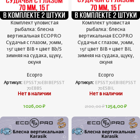
Комплект уловистая
Комплект уловистая
рыбалка: блесна
рыбалка: блесна
вертикальная ECOPRO
вертикальная ECOPRO
Судачья с глазом, 70мм,
Судачья с глазом, 70мм,
15г цвет BIB + цвет Bb/S
15г цвет BIB + цвет BIL
зимняя на судака, щуку,
зимняя на судака, щуку,
окуня
окуня
Ecopro
Ecopro
Артикул:
EPSST70EBIBEPSST
Артикул:
EPSST70EBIBEPSST
70EBBS
70ESBIL
Нет в наличии
Нет в наличии
1026,00
₽
1254,00
₽
2100,00
₽