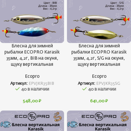
Блесна для зимней
Блесна для зимней
рыбалки ECOPRO Karasik
рыбалки ECOPRO Karasik
35мм, 4,2г, BIB на окуня,
35мм, 4,2г, S/G на окуня,
щуку вертикальная
щуку вертикальная
Ecopro
Ecopro
Артикул:
EPVJKR35BIB
Артикул:
EPVJKR35SG
40 в наличии
40 в наличии
548,00
₽
641,00
₽