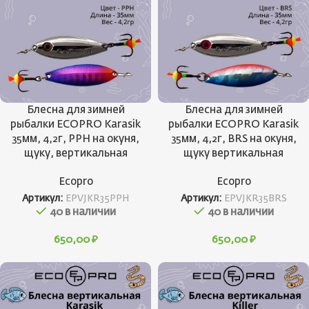
Блесна для зимней
Блесна для зимней
рыбалки ECOPRO Karasik
рыбалки ECOPRO Karasik
35мм, 4,2г, PPH на окуня,
35мм, 4,2г, BRS на окуня,
щуку, вертикальная
щуку вертикальная
Ecopro
Ecopro
Артикул:
EPVJKR35PPH
Артикул:
EPVJKR35BRS
40 в наличии
40 в наличии
650,00
₽
650,00
₽