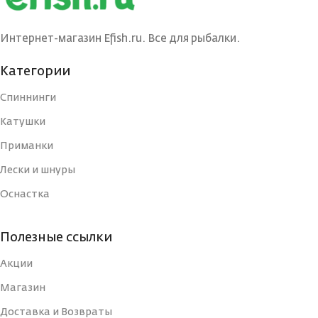
ВЕС ПРИМАНКИ
ВЕС ПРИМАНКИ
2
3
Интернет-магазин Efish.ru. Все для рыбалки.
ЦВЕТ БЛЕСНЫ
ЦВЕТ БЛЕСНЫ
BRS
BRS
Категории
Спиннинги
ДЛИНА, СМ
ДЛИНА, СМ
3
3.5
Катушки
Приманки
ТИП
ТИП
Блесна
Блесна
Лески и шнуры
Оснастка
УПАКОВКА
УПАКОВКА
Блистер
Блистер
Полезные ссылки
СТРАНА-
СТРАНА-
Россия
Россия
ИЗГОТОВИТЕЛЬ
ИЗГОТОВИТЕЛЬ
Акции
Магазин
ВИД КРЮЧКА
ВИД КРЮЧКА
Тройной
Тройной
Доставка и Возвраты