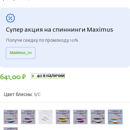
Супер акция на спиннинги Maximus
Получи скидку по промокоду 10%
Maximus_10
40 в наличии
641,00
₽
Цвет блесны
:
S/C