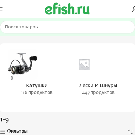
Главная
Товар Тест (гр.)
1-9
Катушки
Лески И Шнуры
116 продуктов
447 продуктов
1-9
Фильтры