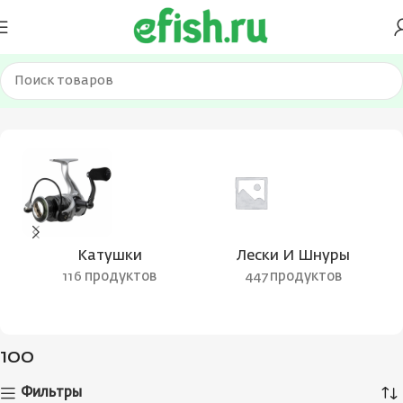
Главная
Товар Размотка, м
100
Катушки
Лески И Шнуры
116 продуктов
447 продуктов
100
Фильтры