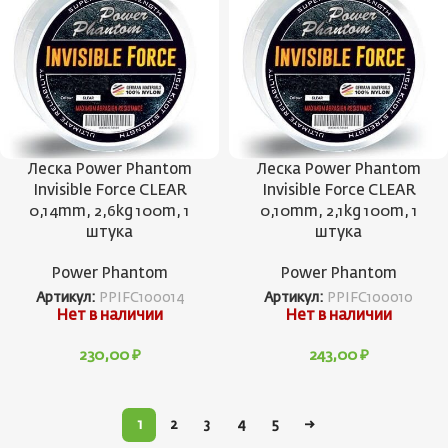
Леска Power Phantom
Леска Power Phantom
Invisible Force CLEAR
Invisible Force CLEAR
0,14mm, 2,6kg 100m, 1
0,10mm, 2,1kg 100m, 1
штука
штука
Power Phantom
Power Phantom
Артикул:
PPIFC100014
Артикул:
PPIFC100010
Нет в наличии
Нет в наличии
230,00
₽
243,00
₽
1
2
3
4
5
→