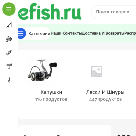
Категории
Наши Контакты
Доставка И Возвраты
Расп
Главная
Товар Рабочая длина (см)
302
Катушки
Лески И Шнуры
116 продуктов
447 продуктов