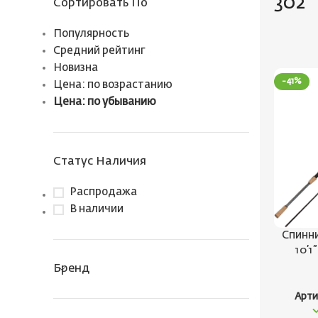
302
Сортировать По
Популярность
Средний рейтинг
Новизна
-41%
Цена: по возрастанию
Цена: по убыванию
Статус Наличия
Распродажа
В наличии
Спинни
10’1
Бренд
Арти