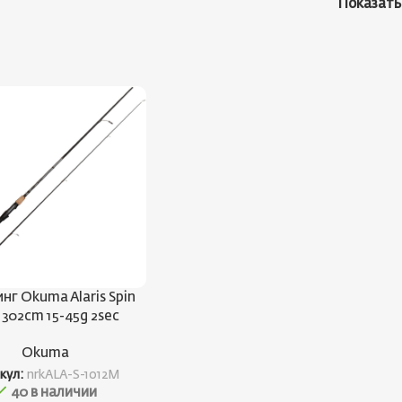
Показат
нг Okuma Alaris Spin
” 302cm 15-45g 2sec
Okuma
кул:
nrkALA-S-1012M
40 в наличии