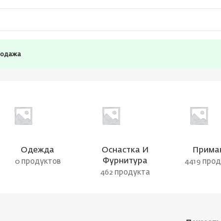
родажа
Одежда
Оснастка И
Прима
Фурнитура
0 продуктов
4419 про
462 продукта