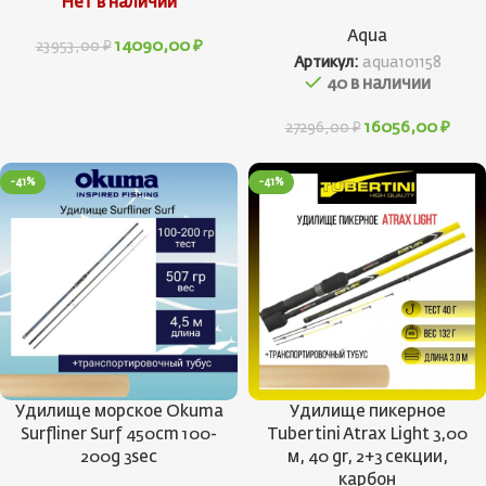
Нет в наличии
Aqua
14090,00
₽
23953,00
₽
Артикул:
aqua101158
40 в наличии
16056,00
₽
27296,00
₽
-41%
-41%
Удилище морское Okuma
Удилище пикерное
Surfliner Surf 450cm 100-
Tubertini Atrax Light 3,00
200g 3sec
м, 40 gr, 2+3 секции,
карбон