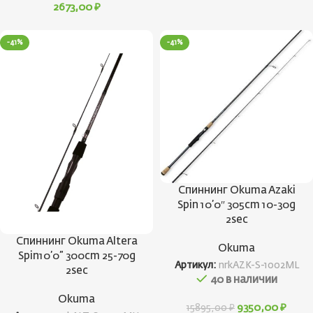
2673,00
₽
-41%
-41%
Спиннинг Okuma Azaki
Spin 10’0″ 305cm 10-30g
2sec
Спиннинг Okuma Altera
Okuma
Spin10’0” 300cm 25-70g
Артикул:
nrkAZK-S-1002ML
2sec
40 в наличии
Okuma
9350,00
₽
15895,00
₽