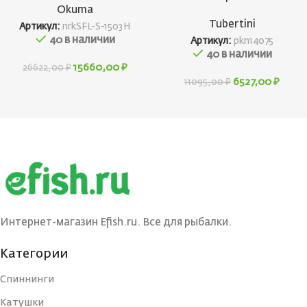
Okuma
Tubertini
Артикул:
nrkSFL-S-1503H
40 в наличии
Артикул:
pkn14075
40 в наличии
15660,00
₽
26622,00
₽
6527,00
₽
11095,00
₽
Интернет-магазин Efish.ru. Все для рыбалки.
Категории
Спиннинги
Катушки