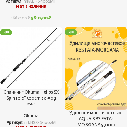
Артикул:
nrkALT-S-1002MH
Нет в наличии
9810,00
₽
16677,00
₽
-41%
-41%
Спиннинг Okuma Helios SX
Spin 10’0” 300cm 20-50g
2sec
Удилище многочастевое
Okuma
AQUA RBS FATA-
Артикул:
nrkHSX-S-1002M
MORGANA 9,00m