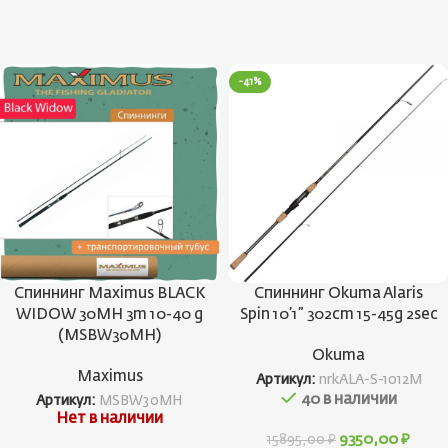
-41%
Спиннинг Maximus BLACK
Спиннинг Okuma Alaris
WIDOW 30MH 3m 10-40 g
Spin 10’1” 302cm 15-45g 2sec
(MSBW30MH)
Okuma
Maximus
Артикул:
nrkALA-S-1012M
40 в наличии
Артикул:
MSBW30MH
Нет в наличии
9350,00
₽
15895,00
₽