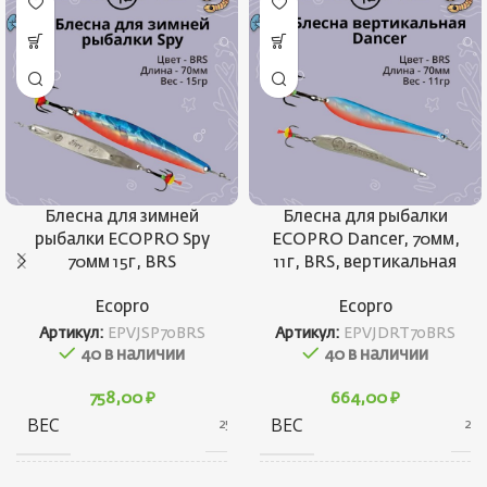
Блесна для зимней
Блесна для рыбалки
рыбалки ECOPRO Spy
ECOPRO Dancer, 70мм,
70мм 15г, BRS
11г, BRS, вертикальная
Ecopro
Ecopro
Артикул:
EPVJSP70BRS
Артикул:
EPVJDRT70BRS
40 в наличии
40 в наличии
758,00
₽
664,00
₽
ВЕС
ВЕС
25 г
21 г