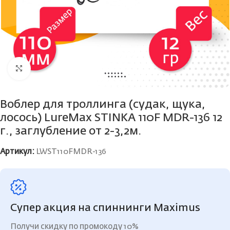
Нажмите, чтобы увеличить
Воблер для троллинга (судак, щука,
лосось) LureMax STINKA 110F MDR-136 12
г., заглубление от 2-3,2м.
Артикул:
LWST110FMDR-136
Супер акция на спиннинги Maximus
Получи скидку по промокоду 10%