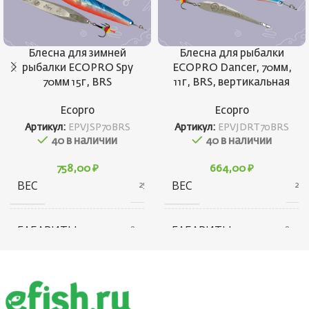
Блесна для зимней
Блесна для рыбалки
рыбалки ECOPRO Spy
ECOPRO Dancer, 70мм,
70мм 15г, BRS
11г, BRS, вертикальная
Ecopro
Ecopro
Артикул:
EPVJSP70BRS
Артикул:
EPVJDRT70BRS
40 в наличии
40 в наличии
758,00
₽
664,00
₽
ВЕС
ВЕС
25 г
21 г
ГАБАРИТЫ
ГАБАРИТЫ
20 × 20 × 80 см
20 × 20 × 80 см
БРЕНД
БРЕНД
Ecopro
Ecopro