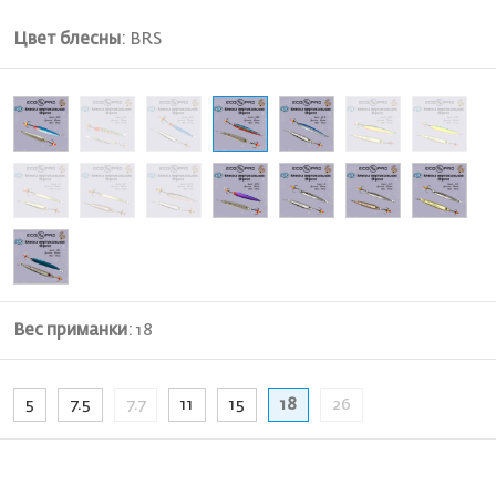
Цвет блесны
:
BRS
Вес приманки
:
18
5
7.5
7.7
11
15
18
26