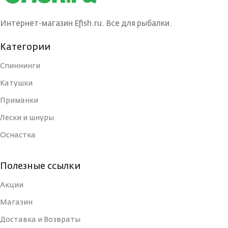
ВЕС ПРИМАНКИ
ВЕС ПРИМАНКИ
15
11
Интернет-магазин Efish.ru. Все для рыбалки.
ЦВЕТ БЛЕСНЫ
ЦВЕТ
BRS
BRS,
Категории
БЛЕСНЫ
Тройник
Спиннинги
ДЛИНА, СМ
7
ДЛИНА, СМ
Катушки
7
Приманки
ТИП
Блесна
ТИП
Лески и шнуры
Блесна
Оснастка
УПАКОВКА
Блистер
УПАКОВКА
Блистер
Полезные ссылки
СТРАНА-
Россия
ИЗГОТОВИТЕЛЬ
СТРАНА-
Акции
Россия
ИЗГОТОВИТЕЛЬ
Магазин
ВИД КРЮЧКА
Тройной
Доставка и Возвраты