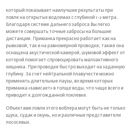
который показывает наилучшие результаты при
ловле на открытых водоемах с глубиной 1-2 метра.
Благодаря системе дальнего заброса Вы легко
можете совершать точные забросы на большие
дистанции. Приманка прекрасно работает как на
рывковой, так и на равномерной проводке, также она
оснащена акустической камерой, шумовой эффект от
которой помогает спровоцировать малоактивного
хищника. При проводке быстро выходит на заданную
глубину. За счет нейтральной плавучести можно
применять длительные паузы, во время которых
приманка «зависает» в толще воды, что чаще всего и
приводит к долгожданной поклевке.
Объектами ловли этого воблера могут быть не только
щука, судак и окунь, но и различные представители
лососевых.