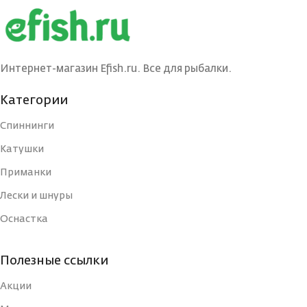
БРЕНД
БРЕНД
Ecopro
Ecopro
ВЕС ПРИМАНКИ
ВЕС ПРИМАНКИ
2
3
Интернет-магазин Efish.ru. Все для рыбалки.
ЦВЕТ БЛЕСНЫ
ЦВЕТ БЛЕСНЫ
PPH
BRS
Категории
Спиннинги
ДЛИНА, СМ
ДЛИНА, СМ
3
3.5
Катушки
Приманки
ТИП
ТИП
Блесна
Блесна
Лески и шнуры
Оснастка
УПАКОВКА
УПАКОВКА
Блистер
Блистер
Полезные ссылки
СТРАНА-
СТРАНА-
Россия
Россия
ИЗГОТОВИТЕЛЬ
ИЗГОТОВИТЕЛЬ
Акции