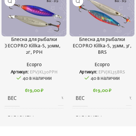
Блесна для рыбалки
Блесна для рыбалки
ECOPRO Killka-S, 30мм,
ECOPRO Killka-S, 35мм, 3г,
2г, PPH
BRS
Ecopro
Ecopro
Артикул:
EPVJKL30PPH
Артикул:
EPVJKL35BRS
40 в наличии
40 в наличии
619,00
₽
619,00
₽
ВЕС
ВЕС
12 г
13 г
ГАБАРИТЫ
ГАБАРИТЫ
20 × 20 × 40 см
20 × 20 × 45 см