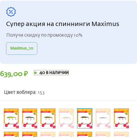
Супер акция на спиннинги Maximus
Получи скидку по промокоду 10%
Maximus_10
40 в наличии
639,00
₽
Цвет воблера
:
153