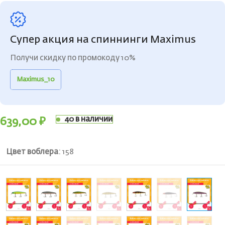
Супер акция на спиннинги Maximus
Получи скидку по промокоду 10%
Maximus_10
40 в наличии
639,00
₽
Цвет воблера
:
158