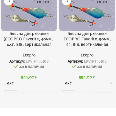
Блесна для рыбалки
Блесна для рыбалки
ECOPRO Favorite, 40мм,
ECOPRO Favorite, 50мм,
4,5г, BIB, вертикальная
6г, BIB, вертикальная
Ecopro
Ecopro
Артикул:
EPVJFT40BIB
Артикул:
EPVJFT50BIB
40 в наличии
40 в наличии
544,00
₽
554,00
₽
ВЕС
ВЕС
15 г
16 г
ГАБАРИТЫ
ГАБАРИТЫ
10 × 20 × 30 см
20 × 20 × 60 см