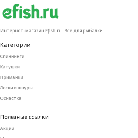
БРЕНД
БРЕНД
Ecopro
Ecopro
ВЕС ПРИМАНКИ
ВЕС ПРИМАНКИ
4.5
6
Интернет-магазин Efish.ru. Все для рыбалки.
ЦВЕТ БЛЕСНЫ
ЦВЕТ БЛЕСНЫ
BIB
BIB
Категории
Спиннинги
ДЛИНА, СМ
ДЛИНА, СМ
4
5
Катушки
Приманки
ТИП
ТИП
Блесна
Блесна
Лески и шнуры
Оснастка
УПАКОВКА
УПАКОВКА
Блистер
Блистер
Полезные ссылки
СТРАНА-
СТРАНА-
Россия
Россия
ИЗГОТОВИТЕЛЬ
ИЗГОТОВИТЕЛЬ
Акции