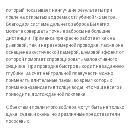
который показывает наилучшие результаты при
ловле на открытых водоемах с глубиной 1-2 метра.
Благодаря системе дальнего заброса Вы легко
можете совершать точные забросы на большие
дистанции. Приманка прекрасно работает как на
рывковой, так и на равномерной проводке, также она
оснащена акустической камерой, шумовой эффект от
которой помогает спровоцировать малоактивного
хищника. При проводке быстро выходит на заданную
глубину. За счет нейтральной плавучести можно
применять длительные паузы, во время которых
приманка «зависает» в толще воды, что чаще всего и
приводит к долгожданной поклевке.
Объектами ловли этого воблера могут быть не только
щука, судак и окунь, но и различные представители
лососевых.