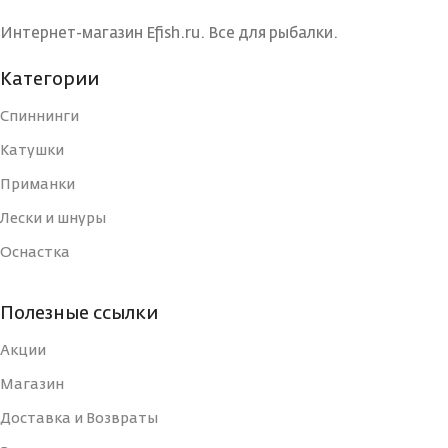
ТЕСТ (ГР.)
Интернет-магазин Efish.ru. Все для рыбалки.
КОНСТРУКЦИЯ
КОНСТРУКЦИЯ
260
УДИЛИЩА
Категории
УДИЛИЩА
Спиннинги
РАБОЧАЯ ДЛИНА
РАБОЧАЯ ДЛИНА (СМ)
Катушки
260
(СМ)
Приманки
ТИП
Лески и шнуры
ТИП
Оснастка
ВЕС УДИЛИЩА
ВЕС УДИЛИЩА
2
Полезные ссылки
КОЛИЧЕСТВО
Акции
Сверхбыс
КОЛИЧЕСТВО
Быстрый
СЕКЦИЙ
(Extra-
СЕКЦИЙ
(Fast)
Магазин
Доставка и Возвраты
СТРОЙ