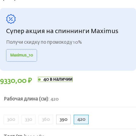
Супер акция на спиннинги Maximus
Получи скидку по промокоду 10%
Maximus_10
40 в наличии
9330,00
₽
Рабочая длина (см)
:
420
300
330
360
390
420