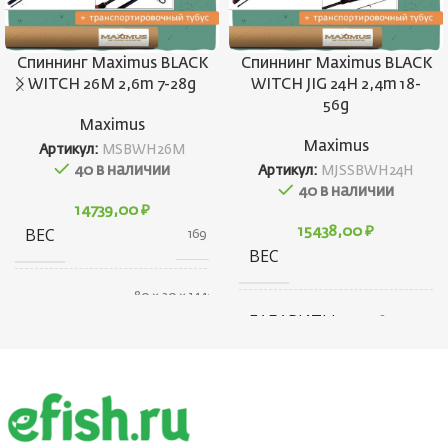
Спиннинг Maximus BLACK
Спиннинг Maximus BLACK
WITCH 26M 2,6m 7-28g
WITCH JIG 24H 2,4m 18-
56g
Maximus
Maximus
Артикул:
MSBWH26M
40 в наличии
Артикул:
MJSSBWH24H
40 в наличии
14739,00
₽
ВЕС
15438,00
₽
169 г
ВЕС
80 × 30 × 1440
ГАБАРИТЫ
см
ГАБАРИТЫ
80 × 30 × 13
БРЕНД
Maximus
БРЕНД
Max
ТЕСТ (ГР.)
7-28