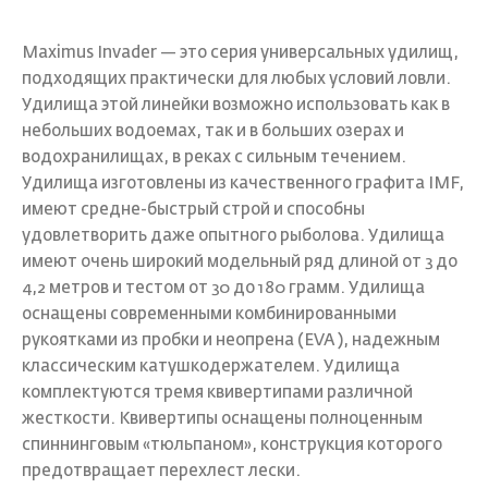
Maximus Invader — это серия универсальных удилищ,
подходящих практически для любых условий ловли.
Удилища этой линейки возможно использовать как в
небольших водоемах, так и в больших озерах и
водохранилищах, в реках с сильным течением.
Удилища изготовлены из качественного графита IMF,
имеют средне-быстрый строй и способны
удовлетворить даже опытного рыболова. Удилища
имеют очень широкий модельный ряд длиной от 3 до
4,2 метров и тестом от 30 до 180 грамм. Удилища
оснащены современными комбинированными
рукоятками из пробки и неопрена (EVA ), надежным
классическим катушкодержателем. Удилища
комплектуются тремя квивертипами различной
жесткости. Квивертипы оснащены полноценным
спиннинговым «тюльпаном», конструкция которого
предотвращает перехлест лески.