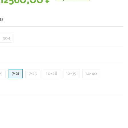
12560,00
₽
43
304
,9
7-21
7-25
10-28
12-35
14-40