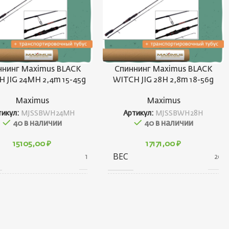
ннинг Maximus BLACK
Спиннинг Maximus BLACK
 JIG 24MH 2,4m 15-45g
WITCH JIG 28H 2,8m 18-56g
Maximus
Maximus
тикул:
MJSSBWH24MH
Артикул:
MJSSBWH28H
40 в наличии
40 в наличии
15105,00
₽
17171,00
₽
ВЕС
170 г
200 
АРИТЫ
ГАБАРИТЫ
80 × 30 × 1350 см
80 × 30 × 1540 с
НД
БРЕНД
Maximus
Maximu