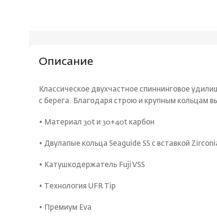
Описание
Классическое двухчастное спиннинговое удили
с берега. Благодаря строю и крупным кольцам в
• Материал 30t и 30+40t карбон
• Двулапые кольца Seaguide SS с вставкой Zirconi
• Катушкодержатель Fuji VSS
• Технология UFR Tip
• Премиум Eva