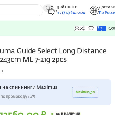
9-18 Пн-Пт
Доставк
+7 (812) 642-2124
По Росс
0,0
ma Guide Select Long Distance
 243cm ML 7-21g 2pcs
-1
я на спиннинги Maximus
Maximus_10
 по промокоду 10%
40 в наличии