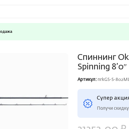
родажа
de Select Long Distance Spinning 8’0″ 243cm ML 7-21g 2pcs
Спиннинг Oku
Spinning 8’0″
Артикул:
nrkGS-S-802ML
Супер акци
Получи скидку