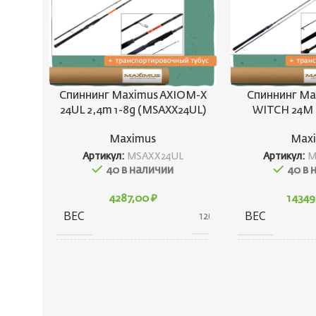
Спиннинг Maximus AXIOM-X
Спиннинг Ma
24UL 2,4m 1-8g (MSAXX24UL)
WITCH 24M 
Maximus
Max
Артикул:
MSAXX24UL
Артикул:
M
40 в наличии
40 в 
4287,00
₽
1434
ВЕС
ВЕС
126 г
ГАБАРИТЫ
176 × 80 × 80 см
ГАБАРИТЫ
КОНСТРУКЦИЯ
Штекерная