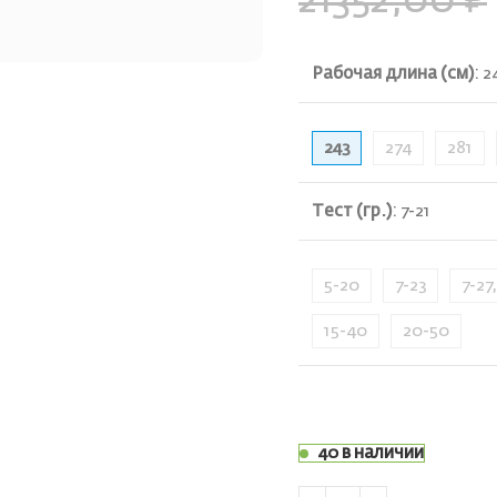
21352,00
₽
Рабочая длина (см)
:
2
243
274
281
ть
Тест (гр.)
:
7-21
5-20
7-23
7-27
15-40
20-50
40 в наличии