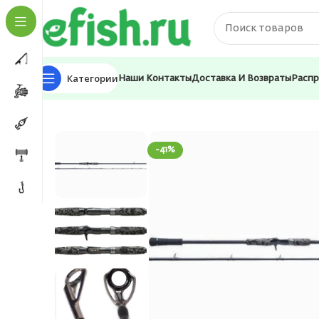
Категории
Наши Контакты
Доставка И Возвраты
Расп
Главная
Удилища
Спиннинги
Спиннинг Okuma Gui
-41%