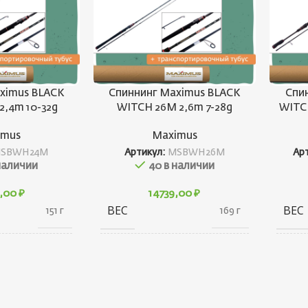
ximus BLACK
Спиннинг Maximus BLACK
Спи
2,4m 10-32g
WITCH 26M 2,6m 7-28g
WITCH
imus
Maximus
SBWH24M
Артикул:
MSBWH26M
Ар
наличии
40 в наличии
9,00
₽
14739,00
₽
ВЕС
ВЕС
151 г
169 г
ГАБ
80 × 30 ×
80 × 30 ×
ГАБАРИТЫ
1350 см
1440 см
БРЕ