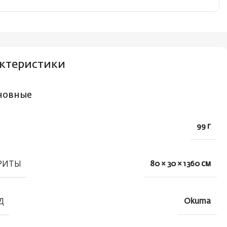
ктеристики
новные
99 г
РИТЫ
80 × 30 × 1360 см
Д
Okuma