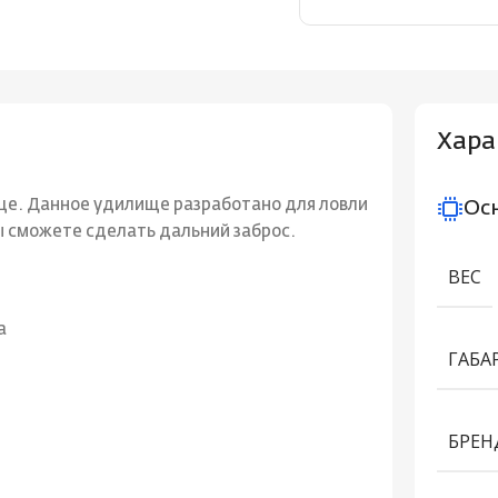
Хара
ще. Данное удилище разработано для ловли
Ос
ы сможете сделать дальний заброс.
ВЕС
a
ГАБА
БРЕН