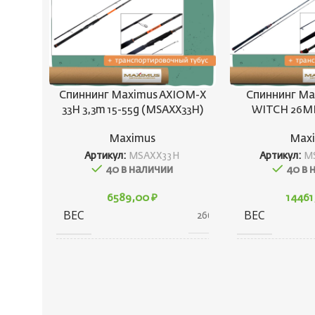
Спиннинг Maximus AXIOM-X
Спиннинг Ma
33H 3,3m 15-55g (MSAXX33H)
WITCH 26ML
Maximus
Max
Артикул:
MSAXX33H
Артикул:
M
40 в наличии
40 в 
6589,00
₽
1446
ВЕС
ВЕС
266 г
ГАБАРИТЫ
316 × 80 × 80 см
ГАБАРИТЫ
КОНСТРУКЦИЯ
Штекерная