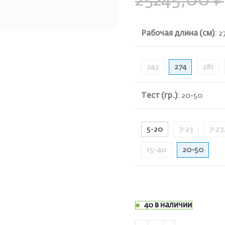
25245,00
₽
Рабочая длина (см)
:
2
243
274
281
ть
Тест (гр.)
:
20-50
5-20
7-23
7-27
15-40
20-50
40 в наличии