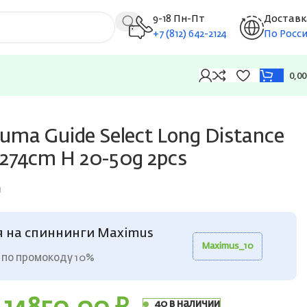
9-18 Пн-Пт
Доставк
+7 (812) 642-2124
По Росс
0,0
ma Guide Select Long Distance
 274cm H 20-50g 2pcs
1
я на спиннинги Maximus
Maximus_10
 по промокоду 10%
40 в наличии