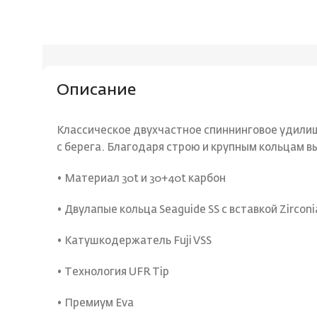
Описание
Классическое двухчастное спиннинговое удили
с берега. Благодаря строю и крупным кольцам в
• Материал 30t и 30+40t карбон
• Двулапые кольца Seaguide SS с вставкой Zirconi
• Катушкодержатель Fuji VSS
• Технология UFR Tip
• Премиум Eva