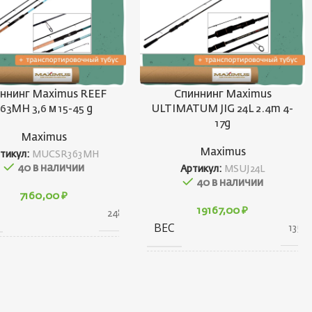
ннинг Maximus REEF
Спиннинг Maximus
363MH 3,6 м 15-45 g
ULTIMATUM JIG 24L 2.4m 4-
17g
Maximus
Maximus
тикул:
MUCSR363MH
40 в наличии
Артикул:
MSUJ24L
40 в наличии
7160,00
₽
19167,00
₽
248 г
ВЕС
135 г
АРИТЫ
80 × 30 × 1360 см
ГАБАРИТЫ
80 × 30 × 1350 см
 (ГР.)
15-45