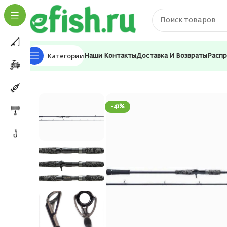
Категории
Наши Контакты
Доставка И Возвраты
Расп
Главная
Удилища
Спиннинги
Спиннинг Okuma Gui
-41%