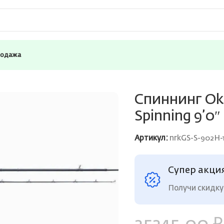
родажа
de Select Long Distance Spinning 9’0″ 274cm H 20-50g 2pcs
Спиннинг Oku
Spinning 9’0″
Артикул:
nrkGS-S-902H-
Супер акци
Получи скидку