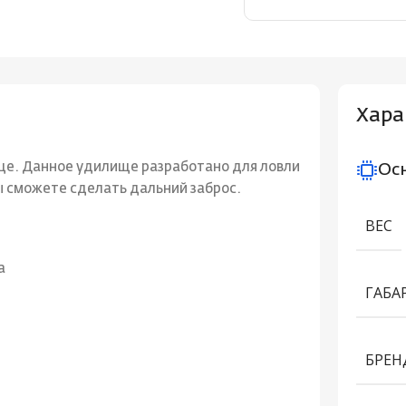
Хара
ще. Данное удилище разработано для ловли
Ос
ы сможете сделать дальний заброс.
ВЕС
a
ГАБА
БРЕН