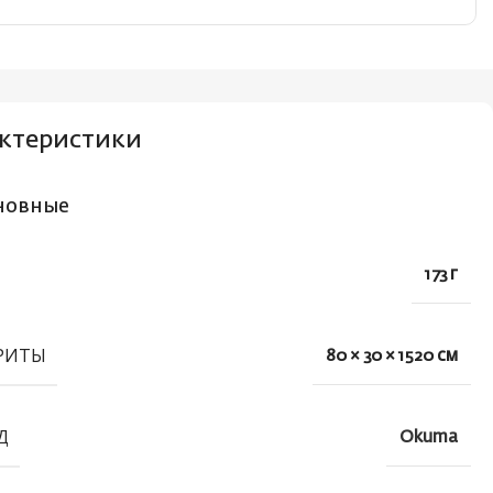
ктеристики
новные
173 г
РИТЫ
80 × 30 × 1520 см
Д
Okuma