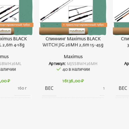
ximus BLACK
Спиннинг Maximus BLACK
Спи
 2,6m 4-18g
WITCH JIG 26MH 2,6m 15-45g
imus
Maximus
SBWH26ML
Артикул:
MJSSBWH26MH
Ар
наличии
40 в наличии
1,00
₽
16136,00
₽
ВЕС
ВЕС
160 г
185 г
ГАБАРИТЫ
ГАБ
80 × 30 ×
80 × 30 × 1440 см
1440 см
БРЕНД
ТЕСТ
Maximus