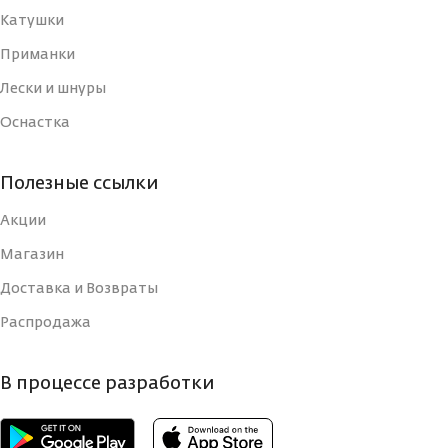
РАБОЧАЯ ДЛИНА
Катушки
240
(СМ)
МАТЕРИАЛ
Приманки
Графит
УДИЛИЩА
Лески и шнуры
ТИП
Оснастка
КОЛИЧЕСТВО КОЛЕЦ
9
ВЕС УДИЛИЩА
2
Полезные ссылки
ДЛИНА РУКОЯТИ, СМ
48
Акции
КОЛИЧЕСТВО
Быстрый
СЕКЦИЙ
(Fast)
Магазин
КОЛИЧЕСТВО СЕКЦИЙ
2
Доставка и Возвраты
СТРОЙ
Распродажа
Вклеенная
ВЕРШИНКА
монолитная
УДИЛИЩА
(solid tip)
КОЛИЧЕСТВО
В процессе разработки
125
КОЛЕЦ
РАБОЧАЯ ДЛИНА
330
(СМ)