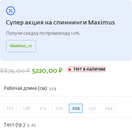
Супер акция на спиннинги Maximus
Получи скидку по промокоду 10%
Maximus_10
Нет в наличии
8874,00
₽
5220,00
₽
Рабочая длина (см)
:
229
182
198
213
220
229
237
244
Тест (гр.)
:
5-25