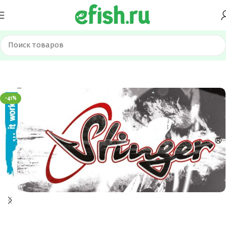
Главная
Удилища
Спиннинги
-41%