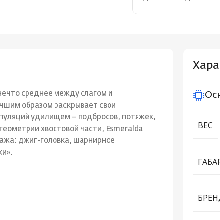
Хара
нечто среднее между слагом и
Ос
учшим образом раскрывает свои
пуляций удилищем – подбросов, потяжек,
ВЕС
 геометрии хвостовой части, Esmeralda
ажа: джиг-головка, шарнирное
ки».
ГАБА
БРЕН