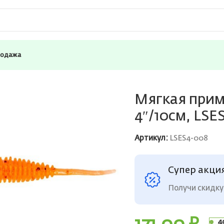
родажа
я приманка LureMax ESMERALDA 4″/10см, LSES4-008 Fire Car
Мягкая при
4″/10см, LSES
Артикул:
LSES4-008
Супер акци
Получи скидку
4