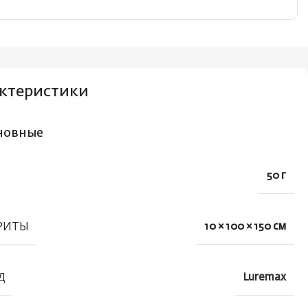
ктеристики
новные
50 г
РИТЫ
10 × 100 × 150 см
Д
Luremax