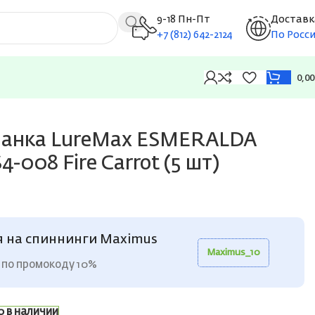
9-18 Пн-Пт
Доставк
+7 (812) 642-2124
По Росс
0,0
rot (5 шт)
манка LureMax ESMERALDA
4-008 Fire Carrot (5 шт)
я на спиннинги Maximus
Maximus_10
 по промокоду 10%
0 в наличии