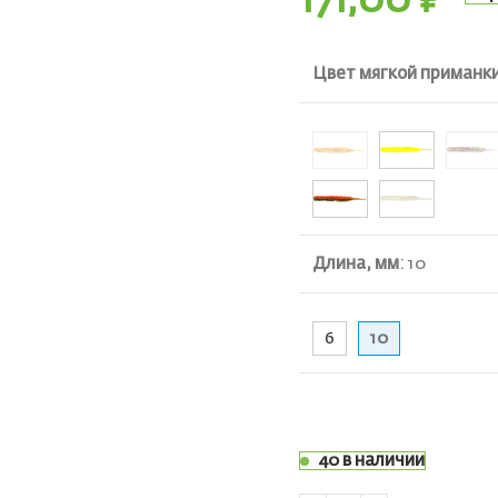
171,00
₽
ть
Цвет мягкой приманк
Длина, мм
:
10
6
10
40 в наличии