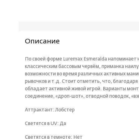
Описание
По своей форме Luremax Esmeralda напоминает 
классическим бассовым червём, приманка наил
возможности во время различных активных мани
рывочков и т.д. Стоит отметить, что, благодаря
обладает активной живой игрой. Варианты монт
соединение, «дроп-шот», отводной поводок, «вэ
Аттрактант: Лобстер
Светятся в UV: Да
Светятся в темноте: Нет