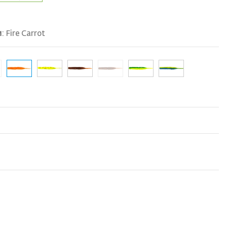
и
:
Fire Carrot