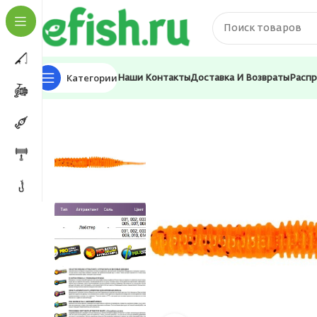
Категории
Наши Контакты
Доставка И Возвраты
Расп
Главная
Приманки
Силиконовые приманки
Мягка