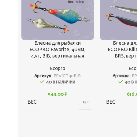
Блесна для рыбалки
Блесна дл
ECOPRO Favorite, 40мм,
ECOPRO Kille
4,5г, BIB, вертикальная
BRS, вер
Ecopro
Eco
Артикул:
EPVJFT40BIB
Артикул:
EP
40 в наличии
40 в 
544,00
₽
616
ВЕС
ВЕС
15 г
10 × 20 × 30
ГАБАРИТЫ
ГАБАРИТЫ
см