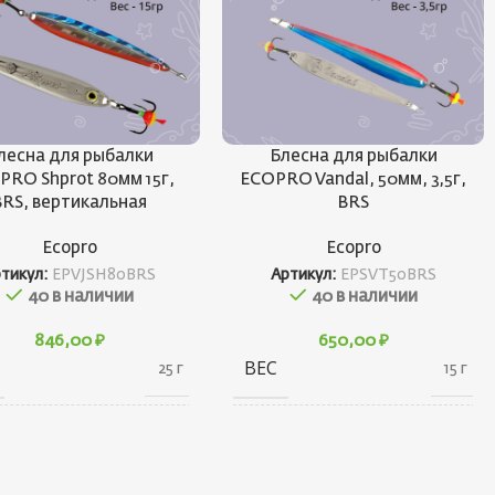
лесна для рыбалки
Блесна для рыбалки
PRO Shprot 80мм 15г,
ECOPRO Vandal, 50мм, 3,5г,
BRS, вертикальная
BRS
Ecopro
Ecopro
ртикул:
EPVJSH80BRS
Артикул:
EPSVT50BRS
40 в наличии
40 в наличии
846,00
₽
650,00
₽
ВЕС
25 г
15 г
20 × 20 × 90
10 × 20 × 30
АРИТЫ
ГАБАРИТЫ
см
см