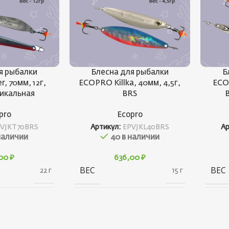
я рыбалки
Блесна для рыбалки
Б
r, 70мм, 12г,
ECOPRO Killka, 40мм, 4,5г,
ECO
тикальная
BRS
pro
Ecopro
VJKT70BRS
Артикул:
EPVJKL40BRS
А
наличии
40 в наличии
,00
₽
636,00
₽
ВЕС
ВЕС
22 г
15 г
20 × 20 × 80
10 × 20 × 30
ГАБАРИТЫ
ГАБ
см
см