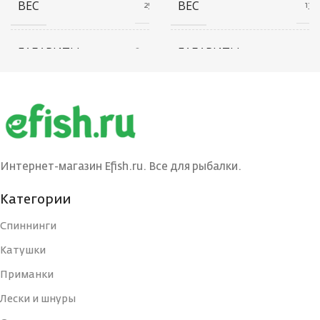
ВЕС
ВЕС
25 г
13 г
ГАБАРИТЫ
ГАБАРИТЫ
20 × 20 × 80 см
20 × 20 × 40 см
БРЕНД
БРЕНД
Ecopro
Ecopro
ВЕС ПРИМАНКИ
ВЕС ПРИМАНКИ
15
3
Интернет-магазин Efish.ru. Все для рыбалки.
ЦВЕТ БЛЕСНЫ
ЦВЕТ БЛЕСНЫ
BRS
BIB
Категории
Спиннинги
ДЛИНА, СМ
ДЛИНА, СМ
7
3
Катушки
Приманки
ТИП
ТИП
Блесна
Блесна
Лески и шнуры