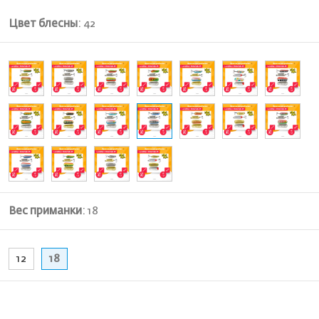
Цвет блесны
:
42
Вес приманки
:
18
12
18