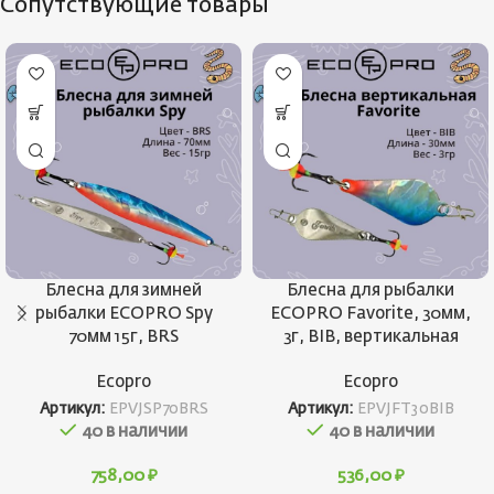
Сопутствующие товары
Блесна для зимней
Блесна для рыбалки
рыбалки ECOPRO Spy
ECOPRO Favorite, 30мм,
70мм 15г, BRS
3г, BIB, вертикальная
Ecopro
Ecopro
Артикул:
EPVJSP70BRS
Артикул:
EPVJFT30BIB
40 в наличии
40 в наличии
758,00
₽
536,00
₽