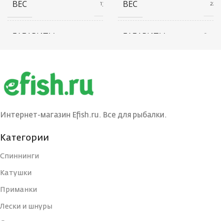
ВЕС
ВЕС
13 г
22 г
ГАБАРИТЫ
ГАБАРИТЫ
20 × 20 × 40 см
20 × 20 × 80 см
БРЕНД
БРЕНД
Ecopro
Ecopro
ВЕС ПРИМАНКИ
ВЕС ПРИМАНКИ
3
12
Интернет-магазин Efish.ru. Все для рыбалки.
ЦВЕТ БЛЕСНЫ
ЦВЕТ БЛЕСНЫ
BIB
BRS
Категории
Спиннинги
ДЛИНА, СМ
ДЛИНА, СМ
3
7
Катушки
Приманки
ТИП
ТИП
Блесна
Блесна
Лески и шнуры