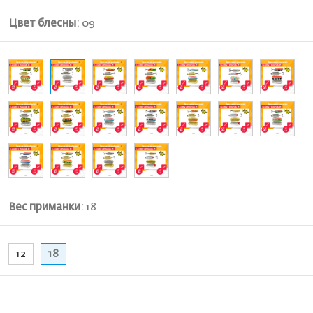
Цвет блесны
:
09
Вес приманки
:
18
12
18